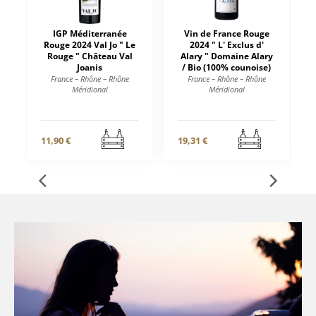
IGP Méditerranée
Vin de France Rouge
Rouge 2024 Val Jo " Le
2024 " L' Exclus d'
Rouge " Château Val
Alary " Domaine Alary
Joanis
/ Bio (100% counoise)
France – Rhône – Rhône
France – Rhône – Rhône
Méridional
Méridional
11,90 €
19,31 €