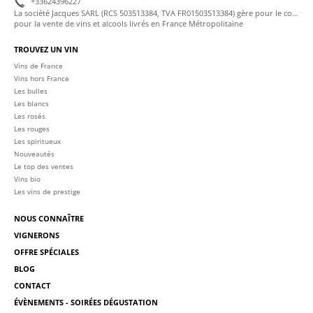
+33624396227
La société Jacques SARL (RCS 503513384, TVA FR01503513384) gère pour le compte de La Cave des Sommeliers les transactions bancaires et la facturation
pour la vente de vins et alcools livrés en France Métropolitaine
TROUVEZ UN VIN
Vins de France
Vins hors France
Les bulles
Les blancs
Les rosés
Les rouges
Les spiritueux
Nouveautés
Le top des ventes
Vins bio
Les vins de prestige
NOUS CONNAÎTRE
VIGNERONS
OFFRE SPÉCIALES
BLOG
CONTACT
ÉVÈNEMENTS - SOIRÉES DÉGUSTATION