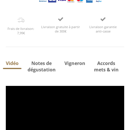
Livraison gratuite à partir
Livraison garantie
Frais de livraison:
de 300€
anti-casse
7,99€
Vidéo
Notes de
Vigneron
Accords
dégustation
mets & vin