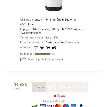
Origine
France
/
Rhône
/
Rhône Méridional
AOC
Lirac
Cépage
50% Grenache, 30% Syrah, 10% Carignan,
10% Tempranillo
Température de service
16°C
Potentiel de garde
5 ans dans une bonne cave
Accords
Puissance
Téléchargez la fiche technique
14,95 €
AJOUTER AU PANIER
TVAC
Épuisé
Paiement sécurisé