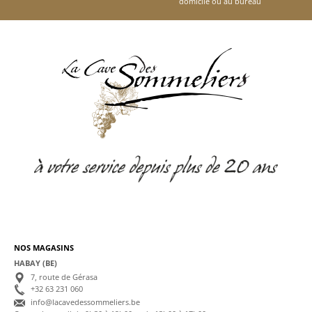
domicile ou au bureau
NOS MAGASINS
HABAY (BE)
7, route de Gérasa
+32 63 231 060
info@lacavedessommeliers.be