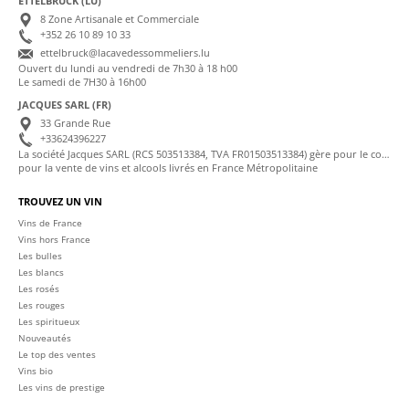
ETTELBRUCK (LU)
8 Zone Artisanale et Commerciale
+352 26 10 89 10 33
ettelbruck@lacavedessommeliers.lu
Ouvert du lundi au vendredi de 7h30 à 18 h00
Le samedi de 7H30 à 16h00
JACQUES SARL (FR)
33 Grande Rue
+33624396227
La société Jacques SARL (RCS 503513384, TVA FR01503513384) gère pour le compte de La Cave des Sommeliers les transactions bancaires et la facturation
pour la vente de vins et alcools livrés en France Métropolitaine
TROUVEZ UN VIN
Vins de France
Vins hors France
Les bulles
Les blancs
Les rosés
Les rouges
Les spiritueux
Nouveautés
Le top des ventes
Vins bio
Les vins de prestige