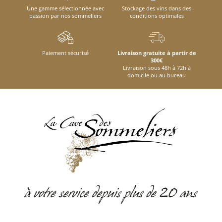
Une gamme sélectionnée avec
Stockage des vins dans des
passion par nos sommeliers
conditions optimales
Paiement sécurisé
Livraison gratuite à partir de
300€
Livraison sous 48h à 72h à
domicile ou au bureau