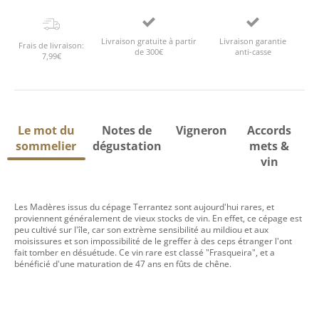
Livraison gratuite à partir
Livraison garantie
Frais de livraison:
de 300€
anti-casse
7,99€
Le mot du
Notes de
Vigneron
Accords
sommelier
dégustation
mets &
vin
Les Madères issus du cépage Terrantez sont aujourd'hui rares, et
proviennent généralement de vieux stocks de vin. En effet, ce cépage est
peu cultivé sur l'île, car son extrème sensibilité au mildiou et aux
moisissures et son impossibilité de le greffer à des ceps étranger l'ont
fait tomber en désuétude. Ce vin rare est classé "Frasqueira", et a
bénéficié d'une maturation de 47 ans en fûts de chêne.