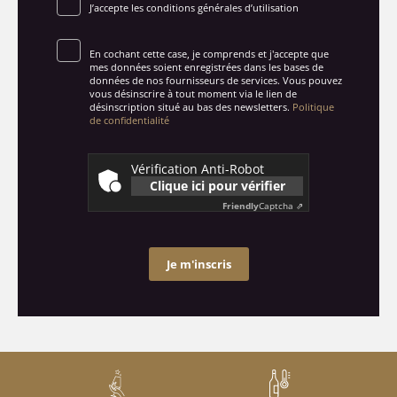
J’accepte les conditions générales d’utilisation
En cochant cette case, je comprends et j'accepte que
mes données soient enregistrées dans les bases de
données de nos fournisseurs de services. Vous pouvez
vous désinscrire à tout moment via le lien de
désinscription situé au bas des newsletters.
Politique
de confidentialité
Vérification Anti-Robot
Clique ici pour vérifier
Friendly
Captcha ⇗
Je m'inscris