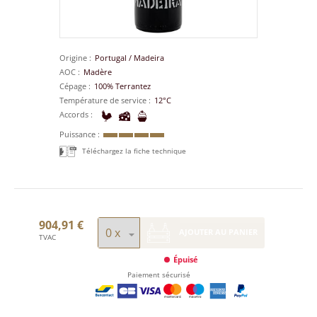
Origine
Portugal
/
Madeira
AOC
Madère
Cépage
100% Terrantez
Température de service
12°C
Accords
Puissance
Téléchargez la fiche technique
904,91 €
AJOUTER AU PANIER
TVAC
Épuisé
Paiement sécurisé