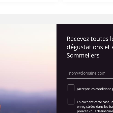
Recevez toutes 
dégustations et 
Sommeliers
J’accepte les conditions 
En cochant cette case, 
enregistrées dans les b
pouvez vous désinscrire 