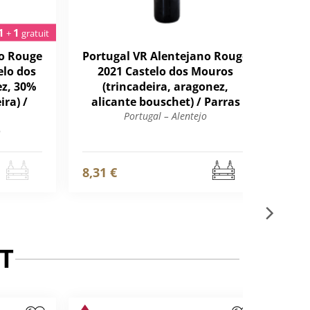
1
1
+
gratuit
no Rouge
Portugal VR Alentejano Rouge
elo dos
2021 Castelo dos Mouros
z, 30%
(trincadeira, aragonez,
ira) /
alicante bouschet) / Parras
Portugal – Alentejo
o
8,31 €
T