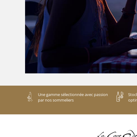
Une gamme sélectionnée avec passion
Stoc
par nos sommeliers
opti