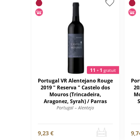
11
1
+
gratuit
Portugal VR Alentejano Rouge
Por
2019 " Reserva " Castelo dos
20
Mouros (Trincadeira,
Mo
Aragonez, Syrah) / Parras
S
Portugal – Alentejo
9,23 €
9,7