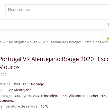
al VR Alentejano Rouge 2020 "Escolha do Enologo" Castelo dos Mo
Portugal VR Alentejano Rouge 2020 "Esco
Mouros
2020
Origine
Portugal
/
Alentejo
AOC
VR Alentejano
Cépage
30% Syrah, 25% Trincadeira, 25% Alicante Bouschet, 20%
Aragonez
Température de service
16°C