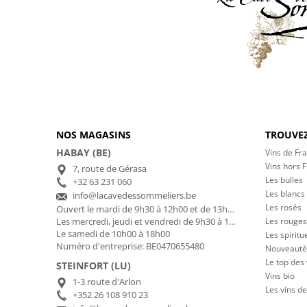
NOS MAGASINS
TROUVEZ
HABAY (BE)
Vins de Fr
Vins hors 
7, route de Gérasa
Les bulles
+32 63 231 060
Les blancs
info@lacavedessommeliers.be
Les rosés
Ouvert le mardi de 9h30 à 12h00 et de 13h00 à 17h00
Les rouges
Les mercredi, jeudi et vendredi de 9h30 à 12h00 et de 13h00 à 18h30
Le samedi de 10h00 à 18h00
Les spiritu
Numéro d'entreprise: BE0470655480
Nouveauté
Le top des
STEINFORT (LU)
Vins bio
1-3 route d'Arlon
Les vins de
+352 26 108 910 23