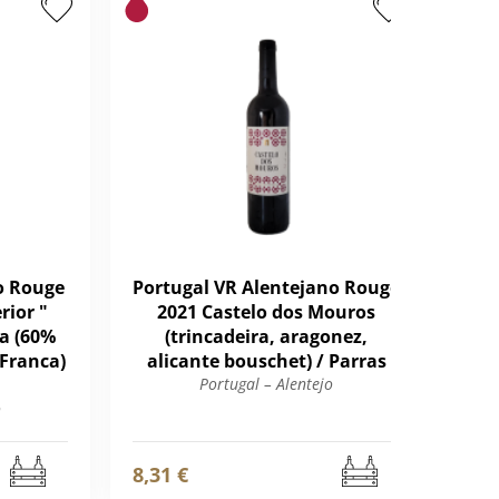
o Rouge
Portugal VR Alentejano Rouge
Por
rior "
2021 Castelo dos Mouros
20
a (60%
(trincadeira, aragonez,
d
 Franca)
alicante bouschet) / Parras
Portugal – Alentejo
o
8,31 €
20,