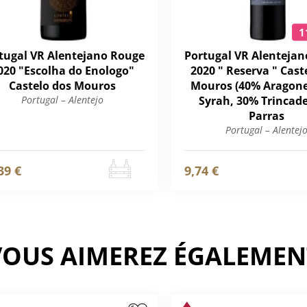
1
tugal VR Alentejano Rouge
Portugal VR Alenteja
020 "Escolha do Enologo"
2020 " Reserva " Cast
Castelo dos Mouros
Mouros (40% Aragone
Portugal – Alentejo
Syrah, 30% Trincade
Parras
Portugal – Alentej
39 €
9,74 €
VOUS AIMEREZ ÉGALEMEN