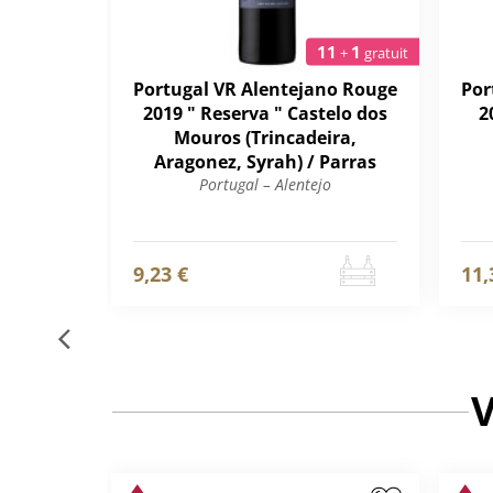
11
1
+
gratuit
Portugal VR Alentejano Rouge
Por
2019 " Reserva " Castelo dos
2
Mouros (Trincadeira,
Aragonez, Syrah) / Parras
Portugal – Alentejo
9,23 €
11,