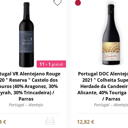
11
1
+
gratuit
tugal VR Alentejano Rouge
Portugal DOC Alentej
20 " Reserva " Castelo dos
2021 " Colheita Supe
uros (40% Aragonez, 30%
Herdade da Candeeir
yrah, 30% Trincadeira) /
Alicante, 40% Touriga
Parras
/ Parras
Portugal – Alentejo
Portugal – Alentej
4 €
12,82 €