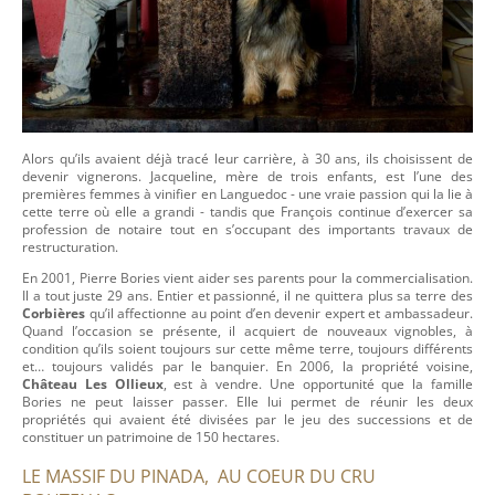
Alors qu’ils avaient déjà tracé leur carrière, à 30 ans, ils choisissent de
devenir vignerons. Jacqueline, mère de trois enfants, est l’une des
premières femmes à vinifier en Languedoc - une vraie passion qui la lie à
cette terre où elle a grandi - tandis que François continue d’exercer sa
profession de notaire tout en s’occupant des importants travaux de
restructuration.
En 2001, Pierre Bories vient aider ses parents pour la commercialisation.
Il a tout juste 29 ans. Entier et passionné, il ne quittera plus sa terre des
Corbières
qu’il affectionne au point d’en devenir expert et ambassadeur.
Quand l’occasion se présente, il acquiert de nouveaux vignobles, à
condition qu’ils soient toujours sur cette même terre, toujours différents
et… toujours validés par le banquier. En 2006, la propriété voisine,
Château Les Ollieux
, est à vendre. Une opportunité que la famille
Bories ne peut laisser passer. Elle lui permet de réunir les deux
propriétés qui avaient été divisées par le jeu des successions et de
constituer un patrimoine de 150 hectares.
LE MASSIF DU PINADA,
AU COEUR DU CRU