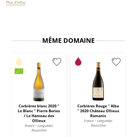
Plus d'infos
MÊME DOMAINE
Corbières blanc 2020 "
Corbières Rouge " Alba
Le Blanc " Pierre Bories
" 2020 Château Ollieux
/ Le Hameau des
Romanis
Ollieux
France – Languedoc
Roussillon
France – Languedoc
Roussillon