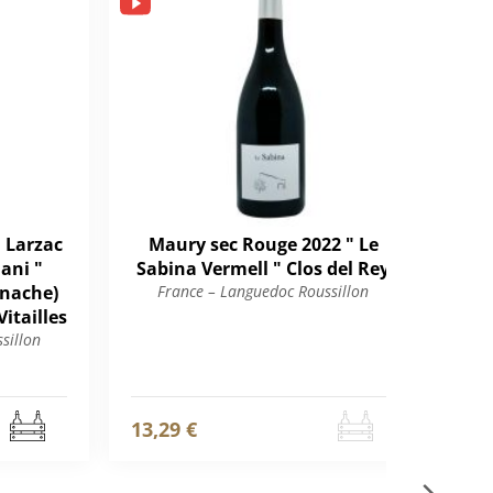
 Larzac
Maury sec Rouge 2022 " Le
IG
ani "
Sabina Vermell " Clos del Rey
d'E
enache)
France – Languedoc Roussillon
F
itailles
sillon
13,29 €
12,