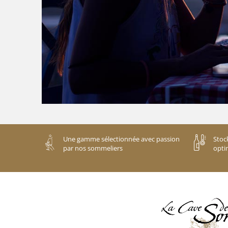
Une gamme sélectionnée avec passion
Stoc
par nos sommeliers
opti