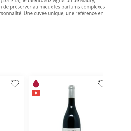
 (20hl/ha), le talentueux vigneron de Maury,
fin de préserver au mieux les parfums complexes
ersonnalité. Une cuvée unique, une référence en