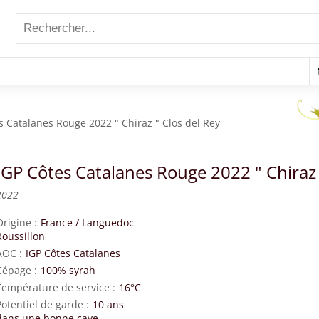
s Catalanes Rouge 2022 " Chiraz " Clos del Rey
IGP Côtes Catalanes Rouge 2022 " Chiraz 
2022
Origine
France
/
Languedoc
Roussillon
AOC
IGP Côtes Catalanes
Cépage
100% syrah
Température de service
16°C
Potentiel de garde
10 ans
dans une bonne cave