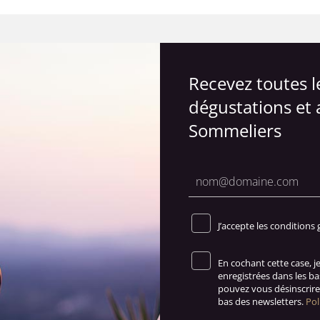
Recevez toutes 
dégustations et 
Sommeliers
J’accepte les conditions 
En cochant cette case, 
enregistrées dans les b
pouvez vous désinscrire 
bas des newsletters.
Pol