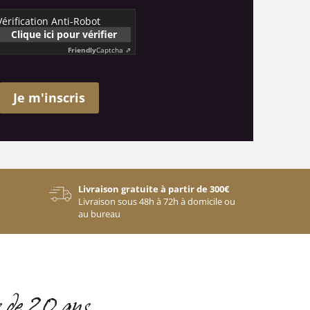
Vérification Anti-Robot
Clique ici pour vérifier
Friendly
Captcha ⇗
Je m'inscris
Livraison gratuite à partir de 300€
Livraison sous 48h à 72h à domicile ou
au bureau