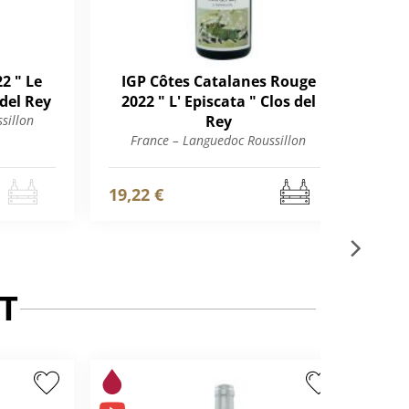
2 " Le
IGP Côtes Catalanes Rouge
Cô
 del Rey
2022 " L' Episcata " Clos del
R
sillon
Rey
France – Languedoc Roussillon
F
19,22 €
33,
T