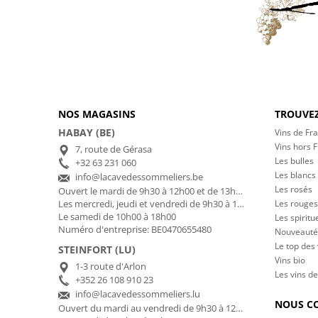
NOS MAGASINS
TROUVEZ
HABAY (BE)
Vins de Fr
Vins hors 
7, route de Gérasa
Les bulles
+32 63 231 060
Les blancs
info@lacavedessommeliers.be
Les rosés
Ouvert le mardi de 9h30 à 12h00 et de 13h00 à 17h00
Les rouges
Les mercredi, jeudi et vendredi de 9h30 à 12h00 et de 13h00 à 18h30
Le samedi de 10h00 à 18h00
Les spiritu
Numéro d'entreprise: BE0470655480
Nouveauté
Le top des
STEINFORT (LU)
Vins bio
1-3 route d'Arlon
Les vins de
+352 26 108 910 23
info@lacavedessommeliers.lu
NOUS C
Ouvert du mardi au vendredi de 9h30 à 12h00 et de 13h00 à 18h30