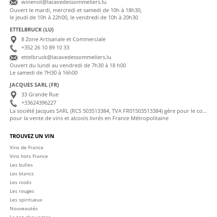
winenot@lacavedessommeliers.lu
Ouvert le mardi, mercredi et samedi de 10h à 18h30,
le jeudi de 10h à 22h00, le vendredi de 10h à 20h30
ETTELBRUCK (LU)
8 Zone Artisanale et Commerciale
+352 26 10 89 10 33
ettelbruck@lacavedessommeliers.lu
Ouvert du lundi au vendredi de 7h30 à 18 h00
Le samedi de 7H30 à 16h00
JACQUES SARL (FR)
33 Grande Rue
+33624396227
La société Jacques SARL (RCS 503513384, TVA FR01503513384) gère pour le compte de La Cave des Sommeliers les transactions bancaires et la facturation
pour la vente de vins et alcools livrés en France Métropolitaine
TROUVEZ UN VIN
Vins de France
Vins hors France
Les bulles
Les blancs
Les rosés
Les rouges
Les spiritueux
Nouveautés
Le top des ventes