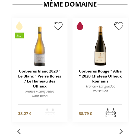
MÊME DOMAINE
Corbières blanc 2020 "
Corbières Rouge " Alba
Le Blanc " Pierre Bories
" 2020 Château Ollieux
/ Le Hameau des
Romanis
Ollieux
France – Languedoc
Roussillon
France – Languedoc
Roussillon
38,27 €
38,79 €