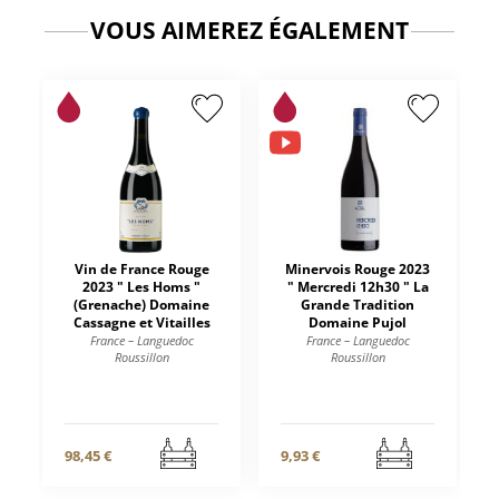
VOUS AIMEREZ ÉGALEMENT
Vin de France Rouge
Minervois Rouge 2023
2023 " Les Homs "
" Mercredi 12h30 " La
(Grenache) Domaine
Grande Tradition
Cassagne et Vitailles
Domaine Pujol
France – Languedoc
France – Languedoc
Roussillon
Roussillon
98,45 €
9,93 €