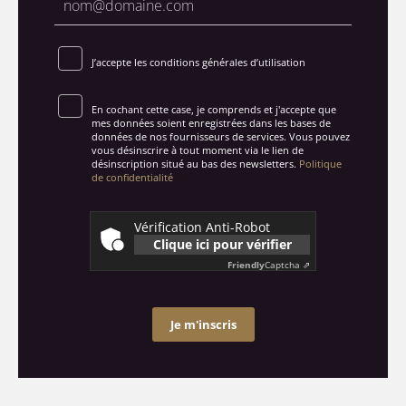
J’accepte les conditions générales d’utilisation
En cochant cette case, je comprends et j'accepte que
mes données soient enregistrées dans les bases de
données de nos fournisseurs de services. Vous pouvez
vous désinscrire à tout moment via le lien de
désinscription situé au bas des newsletters.
Politique
de confidentialité
Vérification Anti-Robot
Clique ici pour vérifier
Friendly
Captcha ⇗
Je m'inscris