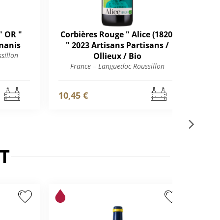
" OR "
Corbières Rouge " Alice (1820)
Co
manis
" 2023 Artisans Partisans /
2
sillon
Ollieux / Bio
F
France – Languedoc Roussillon
10,45 €
26,
T