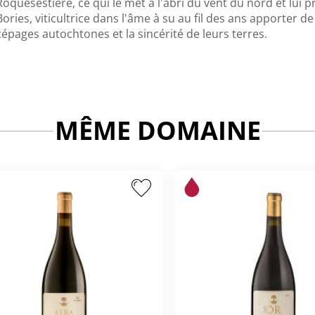
Roquesestiére, ce qui le met à l'abri du vent du nord et lui p
Bories, viticultrice dans l'âme à su au fil des ans apporter d
cépages autochtones et la sincérité de leurs terres.
MÊME DOMAINE