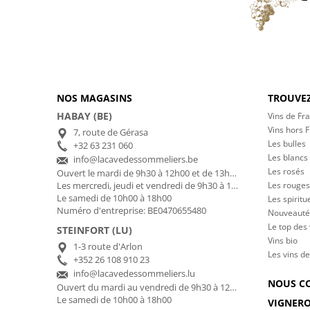
NOS MAGASINS
TROUVEZ
HABAY (BE)
Vins de Fr
Vins hors 
7, route de Gérasa
Les bulles
+32 63 231 060
Les blancs
info@lacavedessommeliers.be
Les rosés
Ouvert le mardi de 9h30 à 12h00 et de 13h00 à 17h00
Les rouges
Les mercredi, jeudi et vendredi de 9h30 à 12h00 et de 13h00 à 18h30
Le samedi de 10h00 à 18h00
Les spiritu
Numéro d'entreprise: BE0470655480
Nouveauté
Le top des
STEINFORT (LU)
Vins bio
1-3 route d'Arlon
Les vins de
+352 26 108 910 23
info@lacavedessommeliers.lu
NOUS C
Ouvert du mardi au vendredi de 9h30 à 12h00 et de 13h00 à 18h30
Le samedi de 10h00 à 18h00
VIGNER