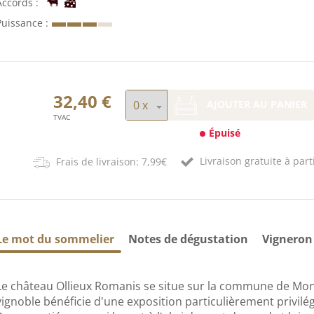
Accords
Puissance
32,40 €
AJOUTER AU PANIER
TVAC
Épuisé
Livraison gratuite à part
Frais de livraison: 7,99€
Le mot du sommelier
Notes de dégustation
Vigneron
Le château Ollieux Romanis se situe sur la commune de Mo
vignoble bénéficie d'une exposition particulièrement privilég