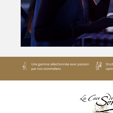
Une gamme sélectionnée avec passion
Stoc
par nos sommeliers
opti