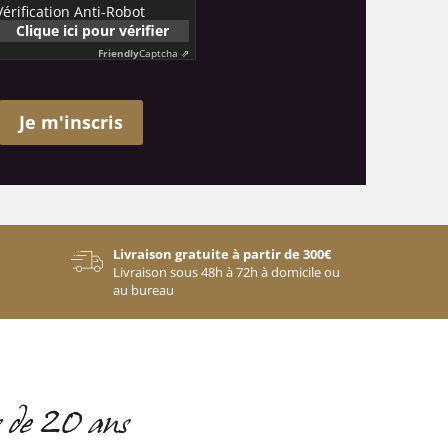
Vérification Anti-Robot
Clique ici pour vérifier
Friendly
Captcha ⇗
Je m'inscris
Livraison gratuite à partir de 300€
Livraison sous 48h à 72h à domicile ou
au bureau