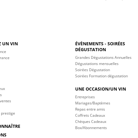
 UN VIN
ÉVÈNEMENTS - SOIRÉES
DÉGUSTATION
ance
Grandes Dégustations Annuelles
France
Dégustations mensuelles
Soirées Dégustation
Soirées Formation dégustation
eux
UNE OCCASION/UN VIN
s
Entreprises
 ventes
Mariages/Baptèmes
Repas entre amis
 prestige
Coffrets Cadeaux
Chèques Cadeaux
ONNAÎTRE
Box/Abonnements
ONS