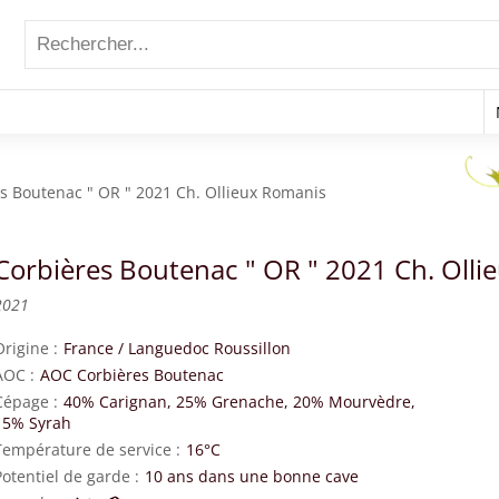
s Boutenac " OR " 2021 Ch. Ollieux Romanis
Corbières Boutenac " OR " 2021 Ch. Olli
2021
Origine
France
/
Languedoc Roussillon
AOC
AOC Corbières Boutenac
Cépage
40% Carignan, 25% Grenache, 20% Mourvèdre,
15% Syrah
Température de service
16°C
Potentiel de garde
10 ans dans une bonne cave