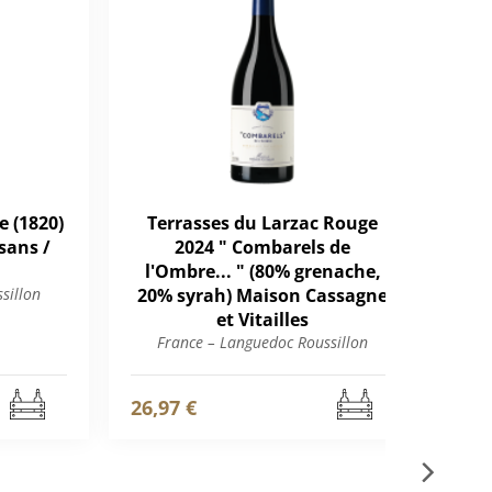
e (1820)
Terrasses du Larzac Rouge
sans /
2024 " Combarels de
S
l'Ombre... " (80% grenache,
sillon
20% syrah) Maison Cassagne
F
et Vitailles
France – Languedoc Roussillon
26,97 €
23,