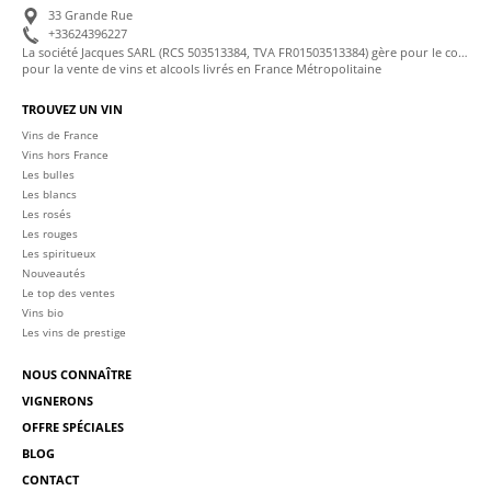
33 Grande Rue
+33624396227
La société Jacques SARL (RCS 503513384, TVA FR01503513384) gère pour le compte de La Cave des Sommeliers les transactions bancaires et la facturation
pour la vente de vins et alcools livrés en France Métropolitaine
TROUVEZ UN VIN
Vins de France
Vins hors France
Les bulles
Les blancs
Les rosés
Les rouges
Les spiritueux
Nouveautés
Le top des ventes
Vins bio
Les vins de prestige
NOUS CONNAÎTRE
VIGNERONS
OFFRE SPÉCIALES
BLOG
CONTACT