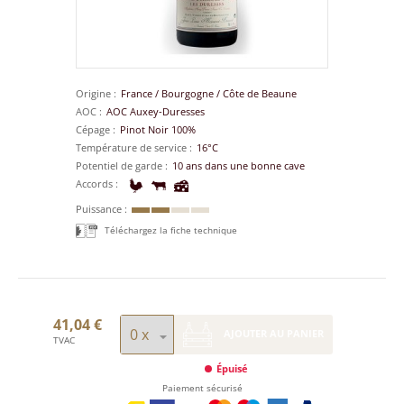
Origine
France
/
Bourgogne
/
Côte de Beaune
AOC
AOC Auxey-Duresses
Cépage
Pinot Noir 100%
Température de service
16°C
Potentiel de garde
10 ans dans une bonne cave
Accords
Puissance
Téléchargez la fiche technique
41,04 €
AJOUTER AU PANIER
TVAC
Épuisé
Paiement sécurisé