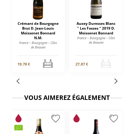
Crémant de Bourgogne
Auxey Duresses Blanc
Brut D. Jean-Louis
" Les Fosses " 2019 D.
Moissenet Bonnard
Moissenet Bonnard
N.M.
France – Bourgogne – Côte
de Beaune
France – Bourgogne – Côte
de Beaune
19,78 €
27,87 €
VOUS AIMEREZ ÉGALEMENT