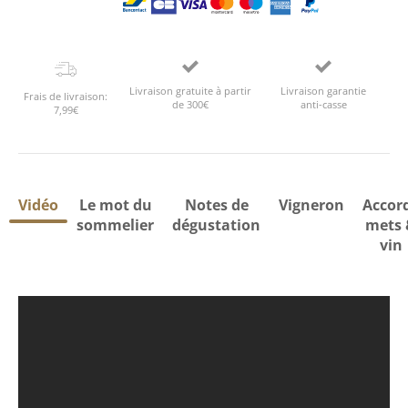
Livraison gratuite à partir
Livraison garantie
Frais de livraison:
de 300€
anti-casse
7,99€
Vidéo
Le mot du
Notes de
Vigneron
Accor
sommelier
dégustation
mets 
vin