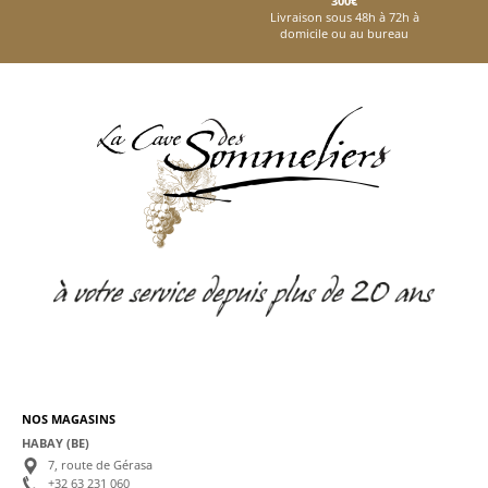
300€
Livraison sous 48h à 72h à
domicile ou au bureau
NOS MAGASINS
HABAY (BE)
7, route de Gérasa
+32 63 231 060