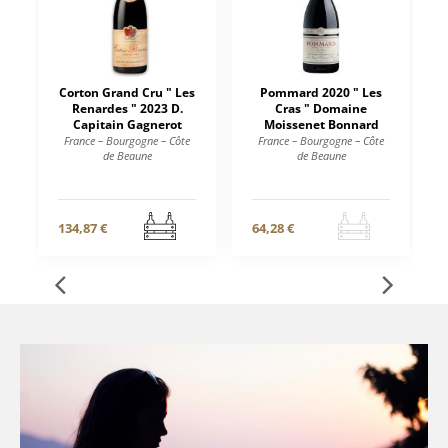
Corton Grand Cru " Les
Pommard 2020 " Les
Renardes " 2023 D.
Cras " Domaine
Capitain Gagnerot
Moissenet Bonnard
France – Bourgogne – Côte
France – Bourgogne – Côte
de Beaune
de Beaune
134,87 €
64,28 €