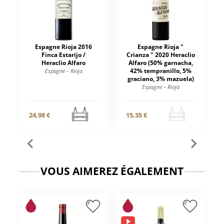
Espagne Rioja 2016
Espagne Rioja "
Finca Estarijo /
Crianza " 2020 Heraclio
Heraclio Alfaro
Alfaro (50% garnacha,
42% tempranillo, 5%
Espagne – Rioja
graciano, 3% mazuela)
Espagne – Rioja
24,98 €
15,35 €
VOUS AIMEREZ ÉGALEMENT