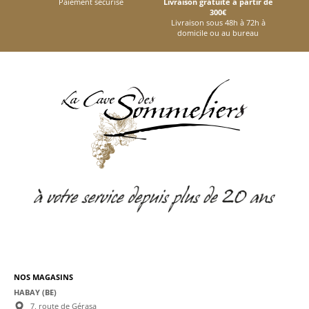
Paiement sécurisé
Livraison gratuite à partir de
300€
Livraison sous 48h à 72h à
domicile ou au bureau
NOS MAGASINS
HABAY (BE)
7, route de Gérasa