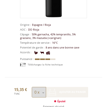
Origine
Espagne
/
Rioja
AOC
DO Rioja
Cépage
50% garnacha, 42% tempranillo, 5%
graciano, 3% mazuela (=carignan)
Température de service
16°C
Potentiel de garde
8 ans dans une bonne cave
Accords
Puissance
Téléchargez la fiche technique
15,35 €
AJOUTER AU PANIER
TVAC
Épuisé
Paiement sécurisé