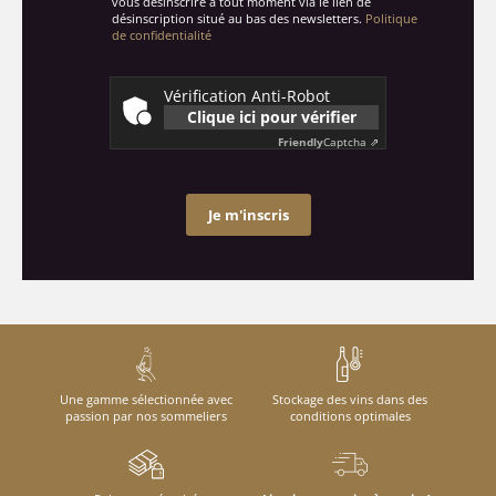
vous désinscrire à tout moment via le lien de
désinscription situé au bas des newsletters.
Politique
de confidentialité
Vérification Anti-Robot
Clique ici pour vérifier
Friendly
Captcha ⇗
Je m'inscris
Une gamme sélectionnée avec
Stockage des vins dans des
passion par nos sommeliers
conditions optimales