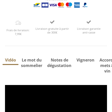
Livraison gratuite à partir
Livraison garantie
Frais de livraison:
de 300€
anti-casse
7,99€
Vidéo
Le mot du
Notes de
Vigneron
Accor
sommelier
dégustation
mets 
vin