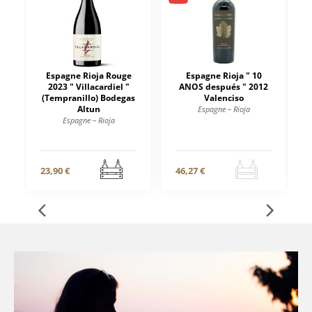
Espagne Rioja Rouge
Espagne Rioja " 10
2023 " Villacardiel "
ANOS después " 2012
(Tempranillo) Bodegas
Valenciso
Altun
Espagne – Rioja
Espagne – Rioja
23,90 €
46,27 €