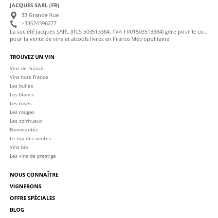
JACQUES SARL (FR)
33 Grande Rue
+33624396227
La société Jacques SARL (RCS 503513384, TVA FR01503513384) gère pour le compte de La Cave des Sommeliers les transactions bancaires et la facturation
pour la vente de vins et alcools livrés en France Métropolitaine
TROUVEZ UN VIN
Vins de France
Vins hors France
Les bulles
Les blancs
Les rosés
Les rouges
Les spiritueux
Nouveautés
Le top des ventes
Vins bio
Les vins de prestige
NOUS CONNAÎTRE
VIGNERONS
OFFRE SPÉCIALES
BLOG