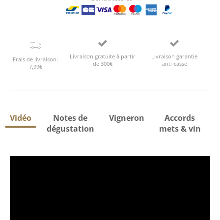
Livraison gratuite à partir
Livraison garantie
Frais de livraison:
de 300€
anti-casse
7,99€
Vidéo
Notes de
Vigneron
Accords
dégustation
mets & vin