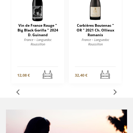
Vin de France Rouge "
Corbières Boutenac "
Big Black Gorilla " 2024
OR " 2021 Ch. Ollieux
D. Guinand
Romanis
France – Languedoc
France – Languedoc
Roussillon
Roussillon
12,08 €
32,40 €