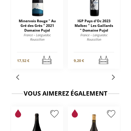
Minervois Rouge " Au
IGP Pays d'Oc 2023
Gré des Grès " 2021
Malbec " Les Gaillards
Domaine Pujol
" Domaine Pujol
France – Languedoc
France – Languedoc
Roussillon
Roussillon
17,52 €
9,20 €
VOUS AIMEREZ ÉGALEMENT