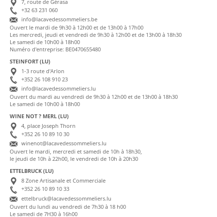
7, route de Gérasa
+32 63 231 060
info@lacavedessommeliers.be
Ouvert le mardi de 9h30 à 12h00 et de 13h00 à 17h00
Les mercredi, jeudi et vendredi de 9h30 à 12h00 et de 13h00 à 18h30
Le samedi de 10h00 à 18h00
Numéro d'entreprise: BE0470655480
STEINFORT (LU)
1-3 route d'Arlon
+352 26 108 910 23
info@lacavedessommeliers.lu
Ouvert du mardi au vendredi de 9h30 à 12h00 et de 13h00 à 18h30
Le samedi de 10h00 à 18h00
WINE NOT ? MERL (LU)
4, place Joseph Thorn
+352 26 10 89 10 30
winenot@lacavedessommeliers.lu
Ouvert le mardi, mercredi et samedi de 10h à 18h30,
le jeudi de 10h à 22h00, le vendredi de 10h à 20h30
ETTELBRUCK (LU)
8 Zone Artisanale et Commerciale
+352 26 10 89 10 33
ettelbruck@lacavedessommeliers.lu
Ouvert du lundi au vendredi de 7h30 à 18 h00
Le samedi de 7H30 à 16h00