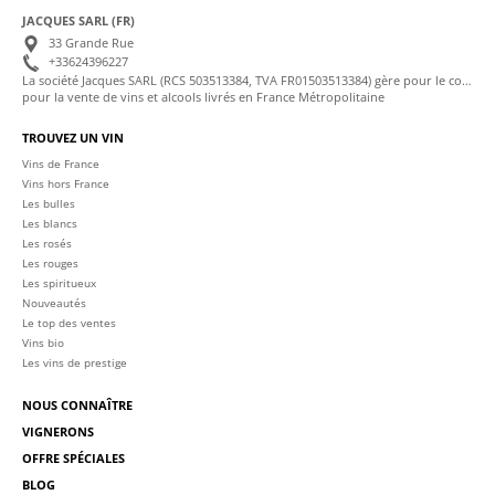
JACQUES SARL (FR)
33 Grande Rue
+33624396227
La société Jacques SARL (RCS 503513384, TVA FR01503513384) gère pour le compte de La Cave des Sommeliers les transactions bancaires et la facturation
pour la vente de vins et alcools livrés en France Métropolitaine
TROUVEZ UN VIN
Vins de France
Vins hors France
Les bulles
Les blancs
Les rosés
Les rouges
Les spiritueux
Nouveautés
Le top des ventes
Vins bio
Les vins de prestige
NOUS CONNAÎTRE
VIGNERONS
OFFRE SPÉCIALES
BLOG