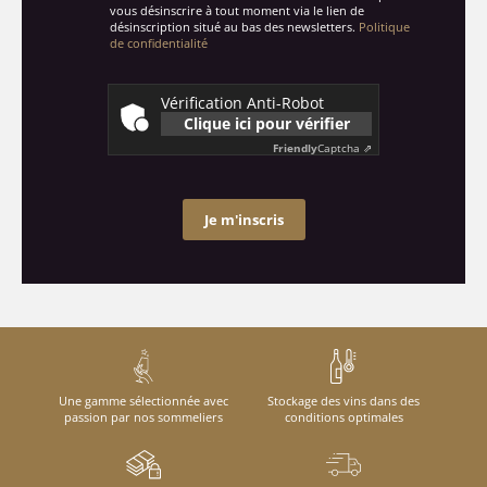
vous désinscrire à tout moment via le lien de
désinscription situé au bas des newsletters.
Politique
de confidentialité
Vérification Anti-Robot
Clique ici pour vérifier
Friendly
Captcha ⇗
Je m'inscris
Une gamme sélectionnée avec
Stockage des vins dans des
passion par nos sommeliers
conditions optimales