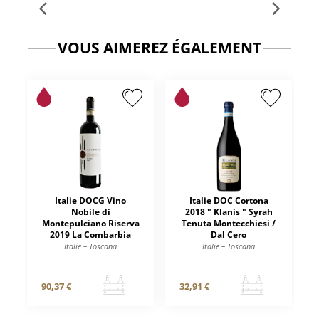
VOUS AIMEREZ ÉGALEMENT
Italie DOCG Vino
Italie DOC Cortona
Nobile di
2018 " Klanis " Syrah
Montepulciano Riserva
Tenuta Montecchiesi /
2019 La Combarbia
Dal Cero
Italie – Toscana
Italie – Toscana
90,37 €
32,91 €