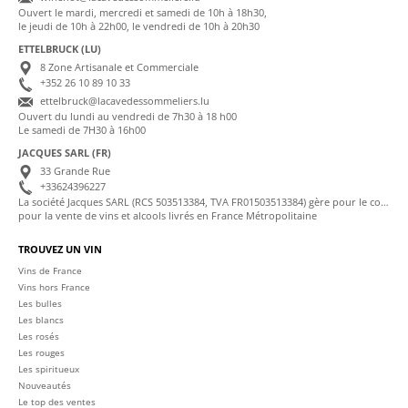
Ouvert le mardi, mercredi et samedi de 10h à 18h30,
le jeudi de 10h à 22h00, le vendredi de 10h à 20h30
ETTELBRUCK (LU)
8 Zone Artisanale et Commerciale
+352 26 10 89 10 33
ettelbruck@lacavedessommeliers.lu
Ouvert du lundi au vendredi de 7h30 à 18 h00
Le samedi de 7H30 à 16h00
JACQUES SARL (FR)
33 Grande Rue
+33624396227
La société Jacques SARL (RCS 503513384, TVA FR01503513384) gère pour le compte de La Cave des Sommeliers les transactions bancaires et la facturation
pour la vente de vins et alcools livrés en France Métropolitaine
TROUVEZ UN VIN
Vins de France
Vins hors France
Les bulles
Les blancs
Les rosés
Les rouges
Les spiritueux
Nouveautés
Le top des ventes