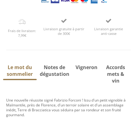
Livraison gratuite à partir
Livraison garantie
Frais de livraison:
de 300€
anti-casse
7,99€
Le mot du
Notes de
Vigneron
Accords
sommelier
dégustation
mets &
vin
Une nouvelle réussite signé Fabrizio Forconi ! Issu d'un petit vignoble à
Malmantile, près de Florence, d'un terroir solaire et d'un assemblage
inédit, Terre di Bracciatica vous séduira par sa rondeur et son fruité
gourmand.