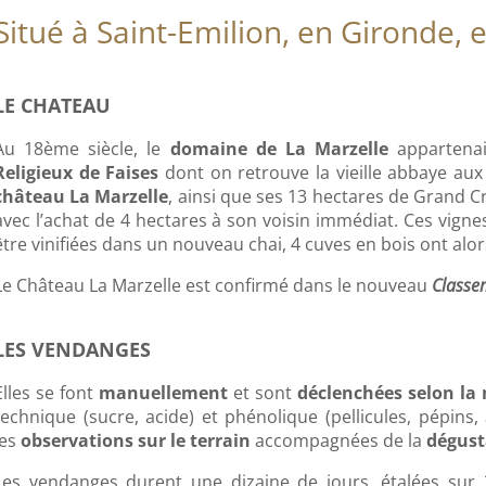
Situé à Saint-Emilion, en Gironde, 
LE CHATEAU
Au 18ème siècle, le
domaine de La Marzelle
appartenai
Religieux de Faises
dont on retrouve la vieille abbaye aux
château La Marzelle
, ainsi que ses 13 hectares de Grand C
avec l’achat de 4 hectares à son voisin immédiat. Ces vigne
être vinifiées dans un nouveau chai, 4 cuves en bois ont alor
Le Château La Marzelle est confirmé dans le nouveau
Classe
LES VENDANGES
Elles se font
manuellement
et sont
déclenchées selon la 
technique (sucre, acide) et phénolique (pellicules, pépins
les
observations sur le terrain
accompagnées de la
dégust
Les vendanges durent une dizaine de jours, étalées sur