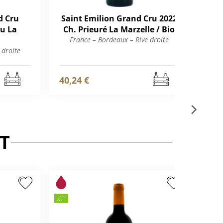
d Cru
Saint Emilion Grand Cru 2022
Sai
u La
Ch. Prieuré La Marzelle / Bio
France – Bordeaux – Rive droite
 droite
F
40,24 €
30,
T