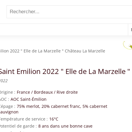
ilion 2022 " Elle de La Marzelle " Château La Marzelle
Saint Emilion 2022 " Elle de La Marzelle 
2022
Origine
France
/
Bordeaux
/
Rive droite
AOC
AOC Saint-Émilion
Cépage
75% merlot, 20% cabernet franc, 5% cabernet
sauvignon
Température de service
16°C
Potentiel de garde
8 ans dans une bonne cave