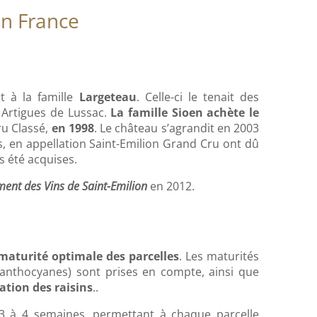
en France
t à la famille
Largeteau
. Celle-ci le tenait des
 Artigues de Lussac.
La famille Sioen achète le
ru Classé,
en 1998
. Le château s’agrandit en 2003
s, en appellation Saint-Emilion Grand Cru ont dû
s été acquises.
ment des Vins de Saint-Emilion
en 2012.
maturité optimale des parcelles
. Les maturités
, anthocyanes) sont prises en compte, ainsi que
ation des raisins
..
 3 à 4 semaines, permettant à chaque parcelle