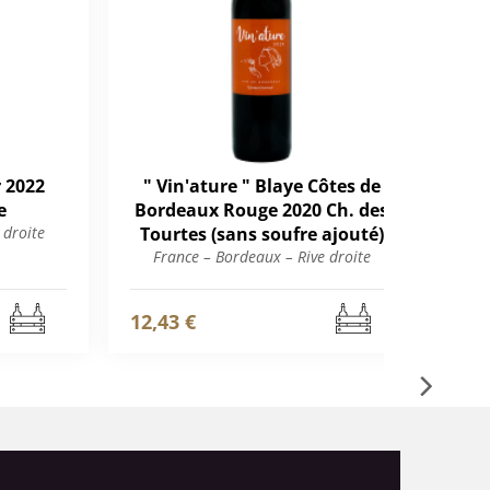
 2022
" Vin'ature " Blaye Côtes de
P
e
Bordeaux Rouge 2020 Ch. des
 droite
Tourtes (sans soufre ajouté)
F
France – Bordeaux – Rive droite
12,43 €
125