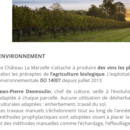
ENVIRONNEMENT
Le Château La Marzelle s’attache à produire
des vins les p
selon les préceptes de
l’agriculture biologique
. L’exploit
environnementale
ISO 14001
depuis juillet 2013.
Jean-Pierre Desmoulin
, chef de culture, veille à l’évolu
adaptée à chaque parcelle. Aucune utilisation de désherb
culturales adaptées : enherbement, travail du sol.
Les travaux manuels s’échelonnent tout au long de l’année 
méthodes prophylactiques sont adoptées visant à placer la 
et des méthodes manuelles comme l’échardage, l’effeuillage