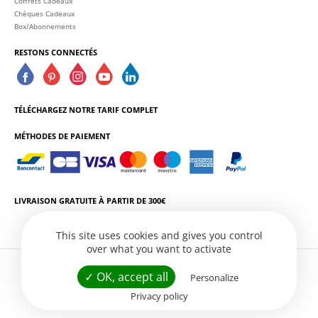
Coffrets Cadeaux
Chèques Cadeaux
Box/Abonnements
RESTONS CONNECTÉS
TÉLÉCHARGEZ NOTRE TARIF COMPLET
MÉTHODES DE PAIEMENT
LIVRAISON GRATUITE À PARTIR DE 300€
This site uses cookies and gives you control
over what you want to activate
L'ABUS D'ALCOOL EST DANGEREUX POUR LA SANTÉ. CONSOMMEZ AVEC
✓ OK, accept all
Personalize
MODÉRATION.
Privacy policy
Conditions Générales de Vente
Politique de Confidentialité
Gestion des services
Site web par
Créatix