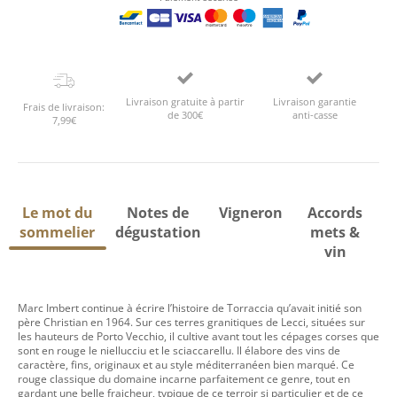
Livraison gratuite à partir
Livraison garantie
Frais de livraison:
de 300€
anti-casse
7,99€
Le mot du
Notes de
Vigneron
Accords
sommelier
dégustation
mets &
vin
Marc Imbert continue à écrire l’histoire de Torraccia qu’avait initié son
père Christian en 1964. Sur ces terres granitiques de Lecci, situées sur
les hauteurs de Porto Vecchio, il cultive avant tout les cépages corses que
sont en rouge le niellucciu et le sciaccarellu. Il élabore des vins de
caractère, fins, originaux et au style méditerranéen bien marqué. Ce
rouge classique du domaine incarne parfaitement ce genre, tout en
gardant une belle fraicheur, typique de ce terroir si particulier et de ce