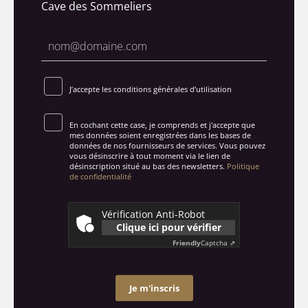
Cave des Sommeliers
J’accepte les conditions générales d’utilisation
En cochant cette case, je comprends et j'accepte que
mes données soient enregistrées dans les bases de
données de nos fournisseurs de services. Vous pouvez
vous désinscrire à tout moment via le lien de
désinscription situé au bas des newsletters.
Politique
de confidentialité
Vérification Anti-Robot
Clique ici pour vérifier
Friendly
Captcha ⇗
Je m'inscris