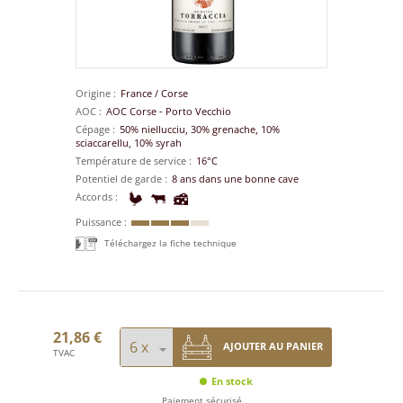
Origine
France
/
Corse
AOC
AOC Corse - Porto Vecchio
Cépage
50% niellucciu, 30% grenache, 10%
sciaccarellu, 10% syrah
Température de service
16°C
Potentiel de garde
8 ans dans une bonne cave
Accords
Puissance
Téléchargez la fiche technique
21,86 €
AJOUTER AU PANIER
TVAC
En stock
Paiement sécurisé