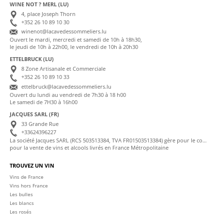
WINE NOT ? MERL (LU)
4, place Joseph Thorn
+352 26 10 89 10 30
winenot@lacavedessommeliers.lu
Ouvert le mardi, mercredi et samedi de 10h à 18h30,
le jeudi de 10h à 22h00, le vendredi de 10h à 20h30
ETTELBRUCK (LU)
8 Zone Artisanale et Commerciale
+352 26 10 89 10 33
ettelbruck@lacavedessommeliers.lu
Ouvert du lundi au vendredi de 7h30 à 18 h00
Le samedi de 7H30 à 16h00
JACQUES SARL (FR)
33 Grande Rue
+33624396227
La société Jacques SARL (RCS 503513384, TVA FR01503513384) gère pour le compte de La Cave des Sommeliers les transactions bancaires et la facturation
pour la vente de vins et alcools livrés en France Métropolitaine
TROUVEZ UN VIN
Vins de France
Vins hors France
Les bulles
Les blancs
Les rosés