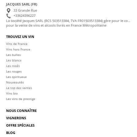
JACQUES SARL (FR)
33 Grande Rue
+33624396227
La société Jacques SARL (RCS 503513384, TVA FR01503513384) gère pour le compte de La Cave des Sommeliers les transactions bancaires et la facturation
pour la vente de vins et alcools livrés en France Métropolitaine
TROUVEZ UN VIN
Vins de France
Vins hors France
Les bulles
Les blancs
Les rosés
Les rouges
Les spiritueux
Nouveautés
Le top des ventes
Vins bio
Les vins de prestige
NOUS CONNAÎTRE
VIGNERONS
OFFRE SPÉCIALES
BLOG