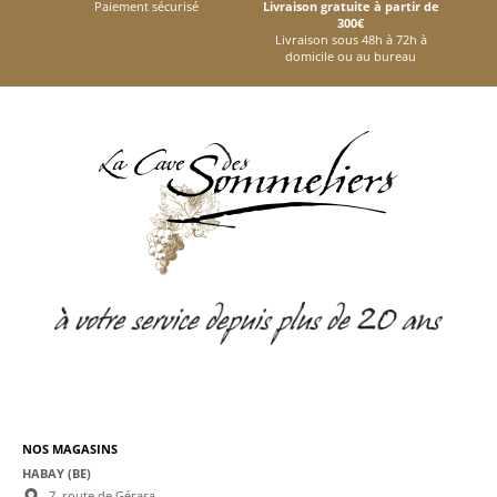
Paiement sécurisé
Livraison gratuite à partir de
300€
Livraison sous 48h à 72h à
domicile ou au bureau
NOS MAGASINS
HABAY (BE)
7, route de Gérasa