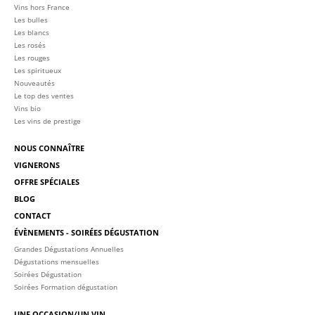
Vins hors France
Les bulles
Les blancs
Les rosés
Les rouges
Les spiritueux
Nouveautés
Le top des ventes
Vins bio
Les vins de prestige
NOUS CONNAÎTRE
VIGNERONS
OFFRE SPÉCIALES
BLOG
CONTACT
ÉVÈNEMENTS - SOIRÉES DÉGUSTATION
Grandes Dégustations Annuelles
Dégustations mensuelles
Soirées Dégustation
Soirées Formation dégustation
UNE OCCASION/UN VIN