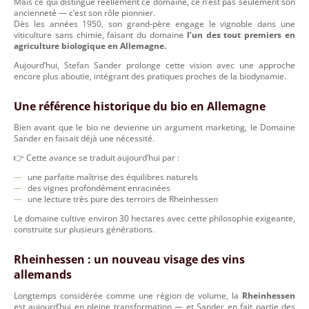
Mais ce qui distingue réellement ce domaine, ce n’est pas seulement son
ancienneté — c’est son rôle pionnier.
Dès les années 1950, son grand-père engage le vignoble dans une
viticulture sans chimie, faisant du domaine
l’un des tout premiers en
agriculture biologique en Allemagne.
Aujourd’hui, Stefan Sander prolonge cette vision avec une approche
encore plus aboutie, intégrant des pratiques proches de la biodynamie.
Une référence historique du bio en Allemagne
Bien avant que le bio ne devienne un argument marketing, le Domaine
Sander en faisait déjà une nécessité.
👉 Cette avance se traduit aujourd’hui par :
une parfaite maîtrise des équilibres naturels
des vignes profondément enracinées
une lecture très pure des terroirs de Rheinhessen
Le domaine cultive environ 30 hectares avec cette philosophie exigeante,
construite sur plusieurs générations.
Rheinhessen : un nouveau visage des vins
allemands
Longtemps considérée comme une région de volume, la
Rheinhessen
est aujourd’hui en pleine transformation — et Sander en fait partie des