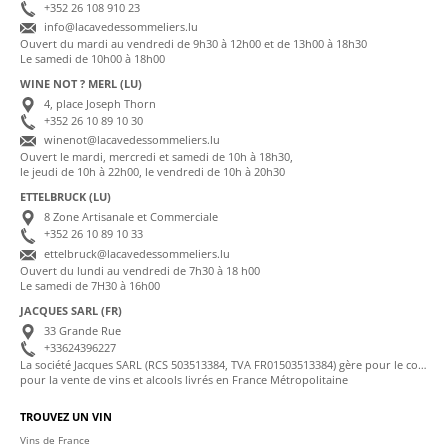
+352 26 108 910 23
info@lacavedessommeliers.lu
Ouvert du mardi au vendredi de 9h30 à 12h00 et de 13h00 à 18h30
Le samedi de 10h00 à 18h00
WINE NOT ? MERL (LU)
4, place Joseph Thorn
+352 26 10 89 10 30
winenot@lacavedessommeliers.lu
Ouvert le mardi, mercredi et samedi de 10h à 18h30,
le jeudi de 10h à 22h00, le vendredi de 10h à 20h30
ETTELBRUCK (LU)
8 Zone Artisanale et Commerciale
+352 26 10 89 10 33
ettelbruck@lacavedessommeliers.lu
Ouvert du lundi au vendredi de 7h30 à 18 h00
Le samedi de 7H30 à 16h00
JACQUES SARL (FR)
33 Grande Rue
+33624396227
La société Jacques SARL (RCS 503513384, TVA FR01503513384) gère pour le compte de La Cave des Sommeliers les transactions bancaires et la facturation
pour la vente de vins et alcools livrés en France Métropolitaine
TROUVEZ UN VIN
Vins de France