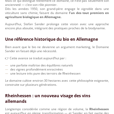
Mais ce qui distingue réellement ce domaine, ce n’est pas seulement son
ancienneté — c’est son rôle pionnier.
Dès les années 1950, son grand-père engage le vignoble dans une
viticulture sans chimie, faisant du domaine
l’un des tout premiers en
agriculture biologique en Allemagne.
Aujourd’hui, Stefan Sander prolonge cette vision avec une approche
encore plus aboutie, intégrant des pratiques proches de la biodynamie.
Une référence historique du bio en Allemagne
Bien avant que le bio ne devienne un argument marketing, le Domaine
Sander en faisait déjà une nécessité.
👉 Cette avance se traduit aujourd’hui par :
une parfaite maîtrise des équilibres naturels
des vignes profondément enracinées
une lecture très pure des terroirs de Rheinhessen
Le domaine cultive environ 30 hectares avec cette philosophie exigeante,
construite sur plusieurs générations.
Rheinhessen : un nouveau visage des vins
allemands
Longtemps considérée comme une région de volume, la
Rheinhessen
est aujourd’hui en pleine transformation — et Sander en fait partie des