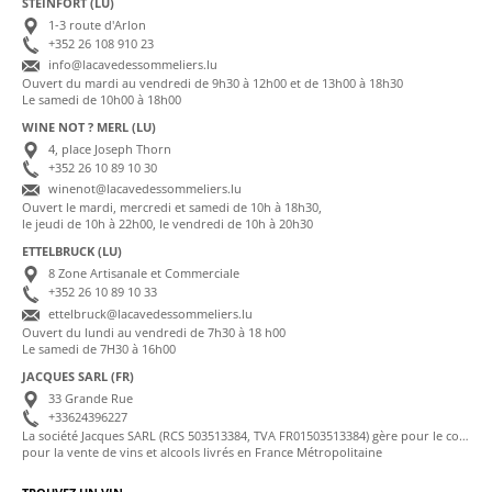
STEINFORT (LU)
1-3 route d'Arlon
+352 26 108 910 23
info@lacavedessommeliers.lu
Ouvert du mardi au vendredi de 9h30 à 12h00 et de 13h00 à 18h30
Le samedi de 10h00 à 18h00
WINE NOT ? MERL (LU)
4, place Joseph Thorn
+352 26 10 89 10 30
winenot@lacavedessommeliers.lu
Ouvert le mardi, mercredi et samedi de 10h à 18h30,
le jeudi de 10h à 22h00, le vendredi de 10h à 20h30
ETTELBRUCK (LU)
8 Zone Artisanale et Commerciale
+352 26 10 89 10 33
ettelbruck@lacavedessommeliers.lu
Ouvert du lundi au vendredi de 7h30 à 18 h00
Le samedi de 7H30 à 16h00
JACQUES SARL (FR)
33 Grande Rue
+33624396227
La société Jacques SARL (RCS 503513384, TVA FR01503513384) gère pour le compte de La Cave des Sommeliers les transactions bancaires et la facturation
pour la vente de vins et alcools livrés en France Métropolitaine