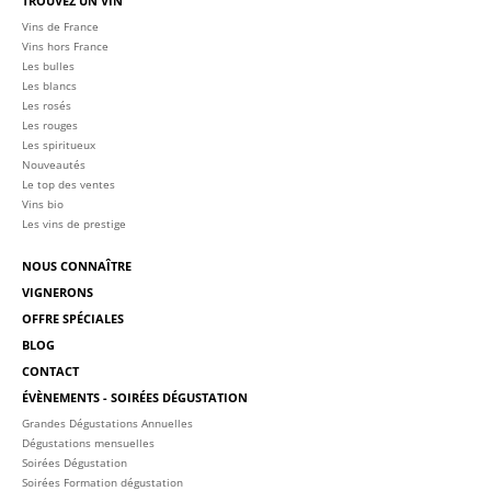
TROUVEZ UN VIN
Vins de France
Vins hors France
Les bulles
Les blancs
Les rosés
Les rouges
Les spiritueux
Nouveautés
Le top des ventes
Vins bio
Les vins de prestige
NOUS CONNAÎTRE
VIGNERONS
OFFRE SPÉCIALES
BLOG
CONTACT
ÉVÈNEMENTS - SOIRÉES DÉGUSTATION
Grandes Dégustations Annuelles
Dégustations mensuelles
Soirées Dégustation
Soirées Formation dégustation