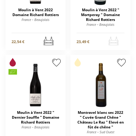
Moulin à Vent 2022
Moulin à Vent 2022 "
Domaine Richard Rottiers
Mortperay " Domaine
Richard Rottiers
France – Beaujolais
France – Beaujolais
22,54 €
23,49 €
Moulin à Vent 2022 "
Montravel blanc sec 2022
Dernier Souffle " Domaine
" Cuvée Grand Chêne "
Richard Rottiers
Château Le Raz " Elevé en
fût de chêne "
France – Beaujolais
France – Sud Ouest