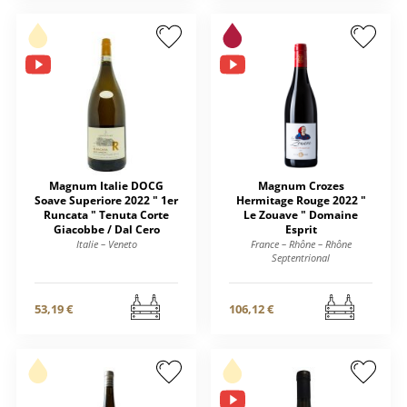
Magnum Italie DOCG
Magnum Crozes
Soave Superiore 2022 " 1er
Hermitage Rouge 2022 "
Runcata " Tenuta Corte
Le Zouave " Domaine
Giacobbe / Dal Cero
Esprit
Italie – Veneto
France – Rhône – Rhône
Septentrional
53,19 €
106,12 €