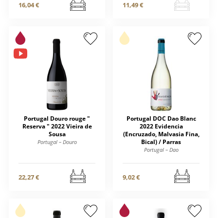
16,04 €
11,49 €
Portugal Douro rouge "
Portugal DOC Dao Blanc
Reserva " 2022 Vieira de
2022 Evidencia
Sousa
(Encruzado, Malvasia Fina,
Bical) / Parras
Portugal – Douro
Portugal – Dao
22,27 €
9,02 €