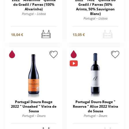
do Gradil / Parras (100%
Gradil / Parras (50%
Alvarinho)
Arinto, 50% Sauvignon
Blanc)
Portugal – Lisboa
Portugal – Lisboa
18,04 €
13,05 €
Portugal Douro Rouge
Portugal Douro Rouge "
2022 " Unoaked " Vieira de
Reserva " Alice 2022 Vieira
Sousa
de Sousa
Portugal – Douro
Portugal – Douro