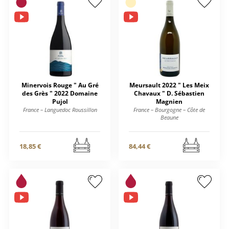
Minervois Rouge " Au Gré
Meursault 2022 " Les Meix
des Grès " 2022 Domaine
Chavaux " D. Sébastien
Pujol
Magnien
France – Languedoc Roussillon
France – Bourgogne – Côte de
Beaune
18,85 €
84,44 €