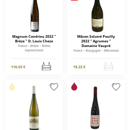
Magnum Condrieu 2022 "
Mâcon Solutré Pouilly
Brèze " D. Louis Cheze
2022 " Agrumes "
Domaine Vaupré
France – Rhône – Rhône
Septentrional
France – Bourgogne – Mâconnais
116,02 €
19,22 €