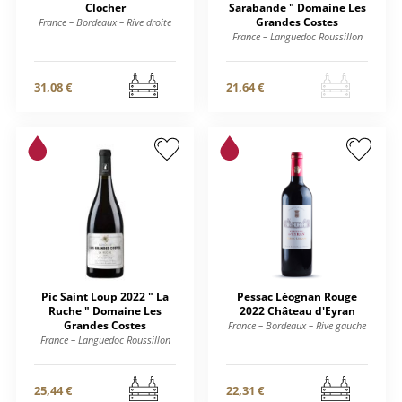
Clocher
Sarabande " Domaine Les
Grandes Costes
France – Bordeaux – Rive droite
France – Languedoc Roussillon
31,08 €
21,64 €
Pic Saint Loup 2022 " La
Pessac Léognan Rouge
Ruche " Domaine Les
2022 Château d'Eyran
Grandes Costes
France – Bordeaux – Rive gauche
France – Languedoc Roussillon
25,44 €
22,31 €