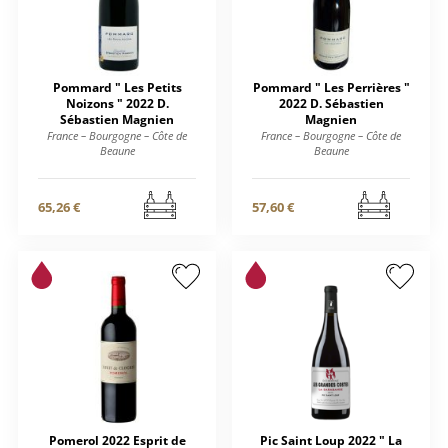
Pommard " Les Petits
Pommard " Les Perrières "
Noizons " 2022 D.
2022 D. Sébastien
Sébastien Magnien
Magnien
France – Bourgogne – Côte de
France – Bourgogne – Côte de
Beaune
Beaune
65,26 €
57,60 €
Pomerol 2022 Esprit de
Pic Saint Loup 2022 " La