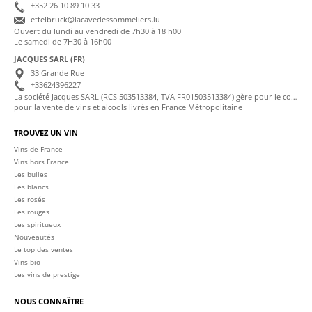
+352 26 10 89 10 33
ettelbruck@lacavedessommeliers.lu
Ouvert du lundi au vendredi de 7h30 à 18 h00
Le samedi de 7H30 à 16h00
JACQUES SARL (FR)
33 Grande Rue
+33624396227
La société Jacques SARL (RCS 503513384, TVA FR01503513384) gère pour le compte de La Cave des Sommeliers les transactions bancaires et la facturation
pour la vente de vins et alcools livrés en France Métropolitaine
TROUVEZ UN VIN
Vins de France
Vins hors France
Les bulles
Les blancs
Les rosés
Les rouges
Les spiritueux
Nouveautés
Le top des ventes
Vins bio
Les vins de prestige
NOUS CONNAÎTRE