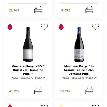
26,34 €
13,05 €
Minervois Rouge 2022 "
Minervois Rouge " La
Dius A Vol " Domaine
Grande Tablée " 2022
Pujol *
Domaine Pujol
France – Languedoc Roussillon
France – Languedoc Roussillon
43,22 €
13,33 €