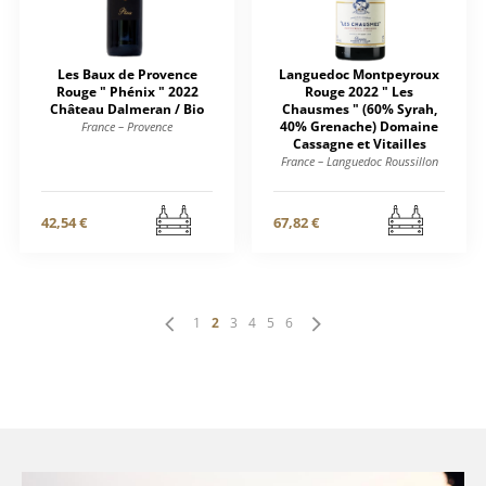
Les Baux de Provence
Languedoc Montpeyroux
Rouge " Phénix " 2022
Rouge 2022 " Les
Château Dalmeran / Bio
Chausmes " (60% Syrah,
40% Grenache) Domaine
France – Provence
Cassagne et Vitailles
France – Languedoc Roussillon
42,54 €
67,82 €
1
2
3
4
5
6