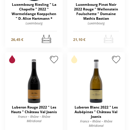
Luxembourg Riesling " La
Luxembourg Pinot Noir
Chapelle " 2022 "
2022 Rouge " Wellenstein
Wormeldange Koeppchen
Foulschette " Domaine
" D. Alice Hartmann *
Mathis Bastian
Luxembourg
Luxembourg
26,45 €
21,10 €
Luberon Rouge 2022 " Les
Luberon Blanc 2022 " Les
Hauts " Château Val Joanis
Aubépines " Château Val
Joanis
France – Rhône – Rhône
Méridional
France – Rhône – Rhône
Méridional