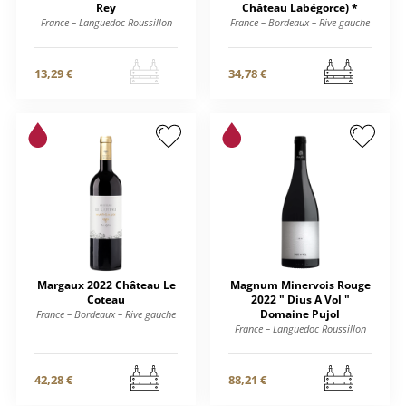
Rey
Château Labégorce) *
France – Languedoc Roussillon
France – Bordeaux – Rive gauche
13,29 €
34,78 €
Margaux 2022 Château Le
Magnum Minervois Rouge
Coteau
2022 " Dius A Vol "
Domaine Pujol
France – Bordeaux – Rive gauche
France – Languedoc Roussillon
42,28 €
88,21 €