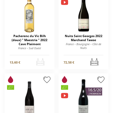
Pacherenc du Vic Bilh
Nuits Saint Georges 2022
(doux) " Maestria " 2022
Marchand Tawse
Cave Plaimont
France – Bourgogne – Côte de
Nuits
France – Sud Ouest
13,60 €
72,58 €