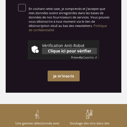
En cochant cette case, je comprends et j'accepte que
mes données soient enregistrées dans les bases de
données de nos fournisseurs de services. Vous pouvez
vous désinscrire à tout moment via le lien de
désinscription situé au bas des newsletters.
Politique
de confidentialité
Vérification Anti-Robot
Clique ici pour vérifier
Friendly
Captcha ⇗
Je m'inscris
Une gamme sélectionnée avec
Stockage des vins dans des