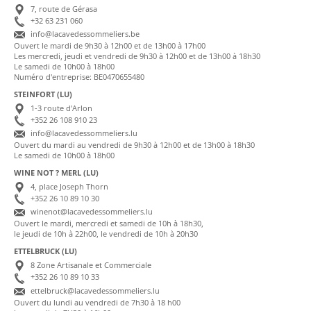
7, route de Gérasa
+32 63 231 060
info@lacavedessommeliers.be
Ouvert le mardi de 9h30 à 12h00 et de 13h00 à 17h00
Les mercredi, jeudi et vendredi de 9h30 à 12h00 et de 13h00 à 18h30
Le samedi de 10h00 à 18h00
Numéro d'entreprise: BE0470655480
STEINFORT (LU)
1-3 route d'Arlon
+352 26 108 910 23
info@lacavedessommeliers.lu
Ouvert du mardi au vendredi de 9h30 à 12h00 et de 13h00 à 18h30
Le samedi de 10h00 à 18h00
WINE NOT ? MERL (LU)
4, place Joseph Thorn
+352 26 10 89 10 30
winenot@lacavedessommeliers.lu
Ouvert le mardi, mercredi et samedi de 10h à 18h30,
le jeudi de 10h à 22h00, le vendredi de 10h à 20h30
ETTELBRUCK (LU)
8 Zone Artisanale et Commerciale
+352 26 10 89 10 33
ettelbruck@lacavedessommeliers.lu
Ouvert du lundi au vendredi de 7h30 à 18 h00