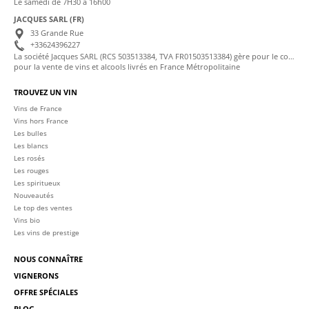
Le samedi de 7H30 à 16h00
JACQUES SARL (FR)
33 Grande Rue
+33624396227
La société Jacques SARL (RCS 503513384, TVA FR01503513384) gère pour le compte de La Cave des Sommeliers les transactions bancaires et la facturation
pour la vente de vins et alcools livrés en France Métropolitaine
TROUVEZ UN VIN
Vins de France
Vins hors France
Les bulles
Les blancs
Les rosés
Les rouges
Les spiritueux
Nouveautés
Le top des ventes
Vins bio
Les vins de prestige
NOUS CONNAÎTRE
VIGNERONS
OFFRE SPÉCIALES
BLOG