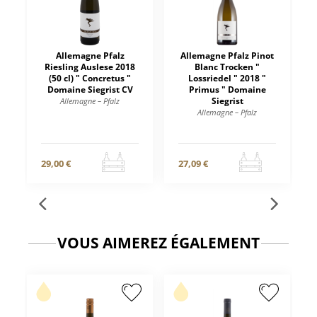
Allemagne Pfalz
Allemagne Pfalz Pinot
Riesling Auslese 2018
Blanc Trocken "
(50 cl) " Concretus "
Lossriedel " 2018 "
Domaine Siegrist CV
Primus " Domaine
Siegrist
Allemagne – Pfalz
Allemagne – Pfalz
29,00 €
27,09 €
VOUS AIMEREZ ÉGALEMENT