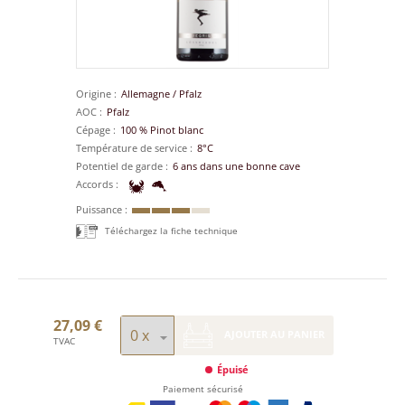
Origine
Allemagne
/
Pfalz
AOC
Pfalz
Cépage
100 % Pinot blanc
Température de service
8°C
Potentiel de garde
6 ans dans une bonne cave
Accords
Puissance
Téléchargez la fiche technique
27,09 €
AJOUTER AU PANIER
TVAC
Épuisé
Paiement sécurisé