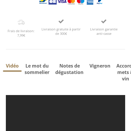
Livraison gratuite à partir
Livraison garantie
Frais de livraison:
de 300€
anti-casse
7,99€
Vidéo
Le mot du
Notes de
Vigneron
Accor
sommelier
dégustation
mets 
vin