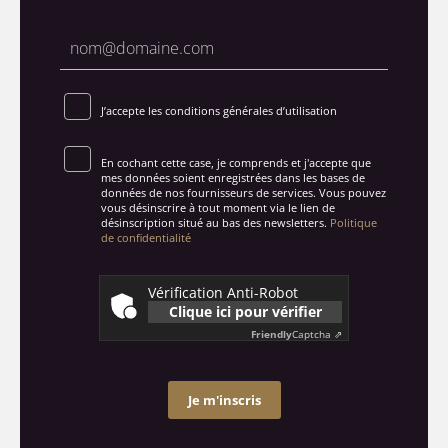
J’accepte les conditions générales d’utilisation
En cochant cette case, je comprends et j'accepte que
mes données soient enregistrées dans les bases de
données de nos fournisseurs de services. Vous pouvez
vous désinscrire à tout moment via le lien de
désinscription situé au bas des newsletters.
Politique
de confidentialité
Vérification Anti-Robot
Clique ici pour vérifier
Friendly
Captcha ⇗
Je m'inscris