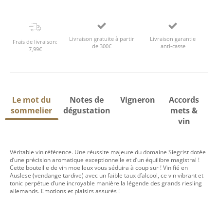
Livraison gratuite à partir
Livraison garantie
Frais de livraison:
de 300€
anti-casse
7,99€
Le mot du
Notes de
Vigneron
Accords
sommelier
dégustation
mets &
vin
Véritable vin référence. Une réussite majeure du domaine Siegrist dotée
d’une précision aromatique exceptionnelle et d’un équilibre magistral !
Cette bouteille de vin moelleux vous séduira à coup sur ! Vinifié en
Auslese (vendange tardive) avec un faible taux d’alcool, ce vin vibrant et
tonic perpétue d’une incroyable manière la légende des grands riesling
allemands. Emotions et plaisirs assurés !