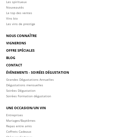
Les spiritueux
Nouveautés
Le top des ventes
Vins bio
Les vins de prestige
NOUS CONNAÎTRE
VIGNERONS
OFFRE SPÉCIALES
BLOG
CONTACT
ÉVÈNEMENTS - SOIRÉES DÉGUSTATION
Grandes Dégustations Annuelles
Dégustations mensuelles
Soirées Dégustation
Soirées Formation dégustation
UNE OCCASION/UN VIN
Entreprises
Mariages/Baptèmes
Repas entre amis
Coffrets Cadeaux
Chèques Cadeaux