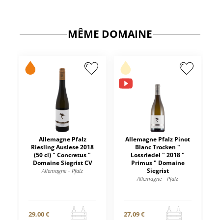
MÊME DOMAINE
Allemagne Pfalz
Allemagne Pfalz Pinot
Riesling Auslese 2018
Blanc Trocken "
(50 cl) " Concretus "
Lossriedel " 2018 "
Domaine Siegrist CV
Primus " Domaine
Siegrist
Allemagne – Pfalz
Allemagne – Pfalz
29,00 €
27,09 €