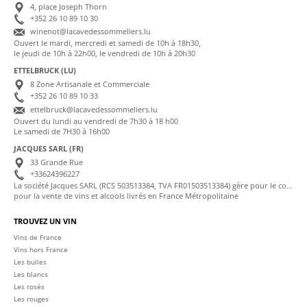
4, place Joseph Thorn
+352 26 10 89 10 30
winenot@lacavedessommeliers.lu
Ouvert le mardi, mercredi et samedi de 10h à 18h30,
le jeudi de 10h à 22h00, le vendredi de 10h à 20h30
ETTELBRUCK (LU)
8 Zone Artisanale et Commerciale
+352 26 10 89 10 33
ettelbruck@lacavedessommeliers.lu
Ouvert du lundi au vendredi de 7h30 à 18 h00
Le samedi de 7H30 à 16h00
JACQUES SARL (FR)
33 Grande Rue
+33624396227
La société Jacques SARL (RCS 503513384, TVA FR01503513384) gère pour le compte de La Cave des Sommeliers les transactions bancaires et la facturation
pour la vente de vins et alcools livrés en France Métropolitaine
TROUVEZ UN VIN
Vins de France
Vins hors France
Les bulles
Les blancs
Les rosés
Les rouges