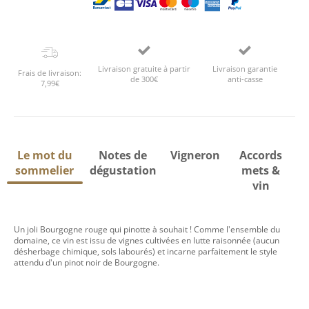
Livraison gratuite à partir
Livraison garantie
Frais de livraison:
de 300€
anti-casse
7,99€
Le mot du
Notes de
Vigneron
Accords
sommelier
dégustation
mets &
vin
Un joli Bourgogne rouge qui pinotte à souhait ! Comme l'ensemble du
domaine, ce vin est issu de vignes cultivées en lutte raisonnée (aucun
désherbage chimique, sols labourés) et incarne parfaitement le style
attendu d'un pinot noir de Bourgogne.