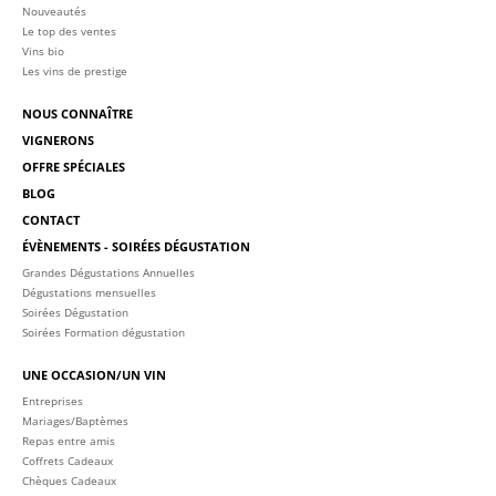
Nouveautés
Le top des ventes
Vins bio
Les vins de prestige
NOUS CONNAÎTRE
VIGNERONS
OFFRE SPÉCIALES
BLOG
CONTACT
ÉVÈNEMENTS - SOIRÉES DÉGUSTATION
Grandes Dégustations Annuelles
Dégustations mensuelles
Soirées Dégustation
Soirées Formation dégustation
UNE OCCASION/UN VIN
Entreprises
Mariages/Baptèmes
Repas entre amis
Coffrets Cadeaux
Chèques Cadeaux