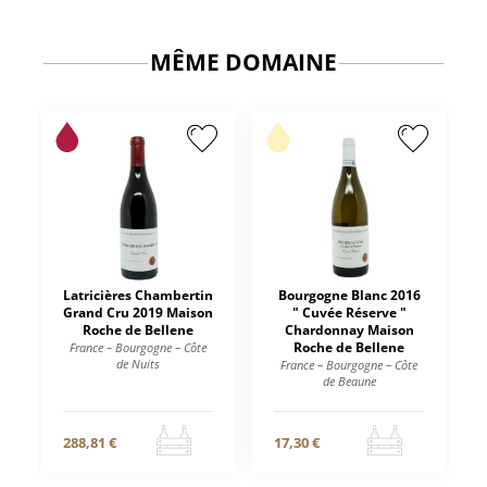
MÊME DOMAINE
Latricières Chambertin
Bourgogne Blanc 2016
Grand Cru 2019 Maison
" Cuvée Réserve "
Roche de Bellene
Chardonnay Maison
Roche de Bellene
France – Bourgogne – Côte
de Nuits
France – Bourgogne – Côte
de Beaune
288,81 €
17,30 €