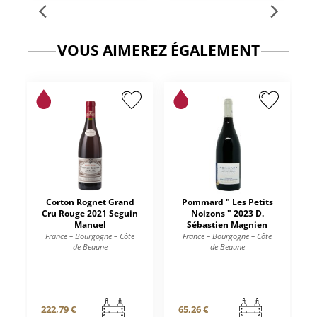
VOUS AIMEREZ ÉGALEMENT
Corton Rognet Grand
Pommard " Les Petits
Cru Rouge 2021 Seguin
Noizons " 2023 D.
Manuel
Sébastien Magnien
France – Bourgogne – Côte
France – Bourgogne – Côte
de Beaune
de Beaune
222,79 €
65,26 €