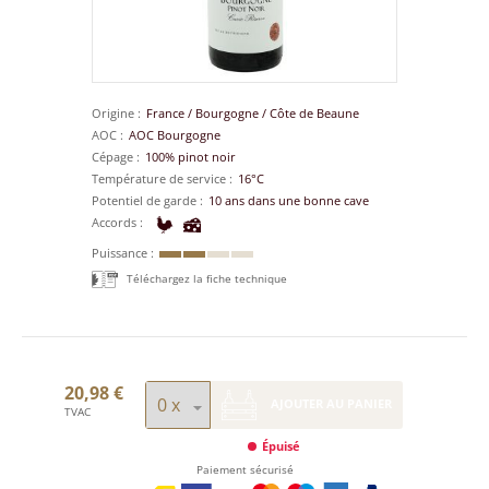
Origine
France
/
Bourgogne
/
Côte de Beaune
AOC
AOC Bourgogne
Cépage
100% pinot noir
Température de service
16°C
Potentiel de garde
10 ans dans une bonne cave
Accords
Puissance
Téléchargez la fiche technique
20,98 €
AJOUTER AU PANIER
TVAC
Épuisé
Paiement sécurisé