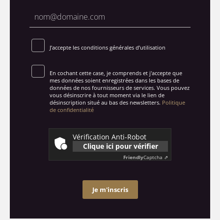
J’accepte les conditions générales d’utilisation
En cochant cette case, je comprends et j'accepte que
mes données soient enregistrées dans les bases de
données de nos fournisseurs de services. Vous pouvez
vous désinscrire à tout moment via le lien de
désinscription situé au bas des newsletters.
Politique
de confidentialité
Vérification Anti-Robot
Clique ici pour vérifier
Friendly
Captcha ⇗
Je m'inscris