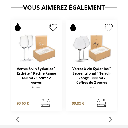
VOUS AIMEREZ ÉGALEMENT
Verres à vin Sydonios "
Verres à vin Sydonios "
Esthète " Racine Range
Septentrional " Terroir
460 ml / Coffret 2
Range 1000 ml /
verres
Coffret de 2 verres
France
France
93,63 €
99,95 €