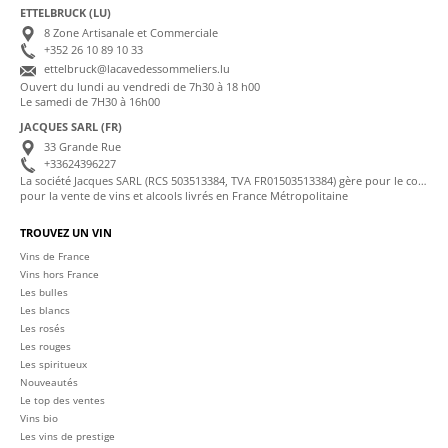
ETTELBRUCK (LU)
8 Zone Artisanale et Commerciale
+352 26 10 89 10 33
ettelbruck@lacavedessommeliers.lu
Ouvert du lundi au vendredi de 7h30 à 18 h00
Le samedi de 7H30 à 16h00
JACQUES SARL (FR)
33 Grande Rue
+33624396227
La société Jacques SARL (RCS 503513384, TVA FR01503513384) gère pour le compte de La Cave des Sommeliers les transactions bancaires et la facturation
pour la vente de vins et alcools livrés en France Métropolitaine
TROUVEZ UN VIN
Vins de France
Vins hors France
Les bulles
Les blancs
Les rosés
Les rouges
Les spiritueux
Nouveautés
Le top des ventes
Vins bio
Les vins de prestige