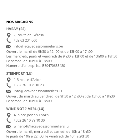
NOS MAGASINS
HABAY (BE)
7, route de Gérasa
+32 63 231 060
info@lacavedessommeliers.be
Ouvert le mardi de 9h30 à 12h00 et de 13h00 à 17h00
Les mercredi, jeudi et vendredi de 9h30 à 12h00 et de 13h00 à 18h30
Le samedi de 10h00 à 18h00
Numéro d'entreprise: BE0470655480
STEINFORT (LU)
1-3 route d'Arlon
+352 26 108 910 23
info@lacavedessommeliers.lu
Ouvert du mardi au vendredi de 9h30 à 12h00 et de 13h00 à 18h30
Le samedi de 10h00 à 18h00
WINE NOT ? MERL (LU)
4, place Joseph Thorn
+352 26 10 89 10 30
winenot@lacavedessommeliers.lu
Ouvert le mardi, mercredi et samedi de 10h à 18h30,
le jeudi de 10h à 22h00, le vendredi de 10h à 20h30