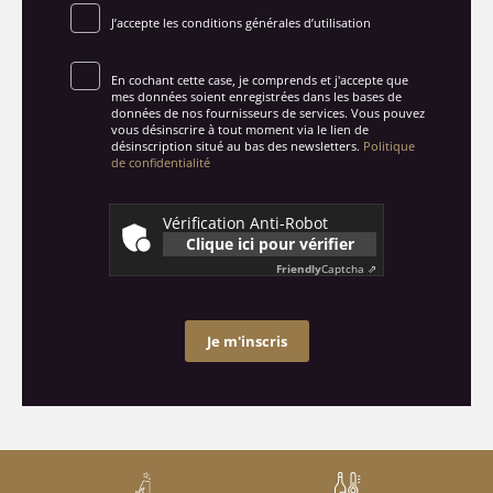
J’accepte les conditions générales d’utilisation
En cochant cette case, je comprends et j'accepte que
mes données soient enregistrées dans les bases de
données de nos fournisseurs de services. Vous pouvez
vous désinscrire à tout moment via le lien de
désinscription situé au bas des newsletters.
Politique
de confidentialité
Vérification Anti-Robot
Clique ici pour vérifier
Friendly
Captcha ⇗
Je m'inscris