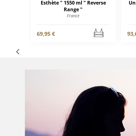
Esthète " 1550 ml " Reverse
Un
Range "
France
69,95 €
93,