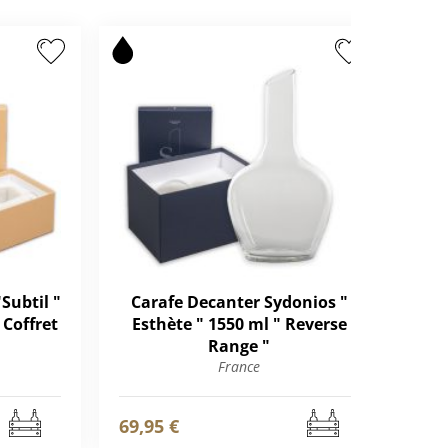
Subtil "
Carafe Decanter Sydonios "
 Coffret
Esthète " 1550 ml " Reverse
Est
Range "
France
69,95 €
93,