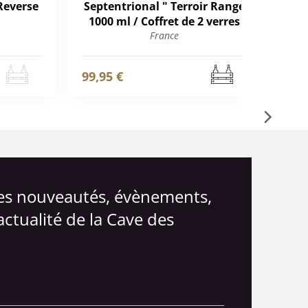
 Reverse
Septentrional " Terroir Range
Mé
1000 ml / Coffret de 2 verres
France
99,95 €
99,
les nouveautés, évènements,
actualité de la Cave des