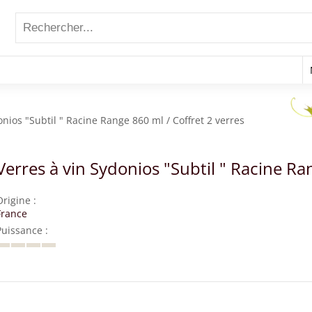
onios "Subtil " Racine Range 860 ml / Coffret 2 verres
Verres à vin Sydonios "Subtil " Racine Ra
Origine
France
Puissance