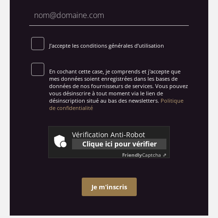
J’accepte les conditions générales d’utilisation
En cochant cette case, je comprends et j'accepte que
mes données soient enregistrées dans les bases de
données de nos fournisseurs de services. Vous pouvez
vous désinscrire à tout moment via le lien de
désinscription situé au bas des newsletters.
Politique
de confidentialité
Vérification Anti-Robot
Clique ici pour vérifier
Friendly
Captcha ⇗
Je m'inscris