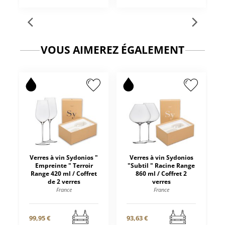
VOUS AIMEREZ ÉGALEMENT
Verres à vin Sydonios "
Verres à vin Sydonios
Empreinte " Terroir
"Subtil " Racine Range
Range 420 ml / Coffret
860 ml / Coffret 2
de 2 verres
verres
France
France
99,95 €
93,63 €