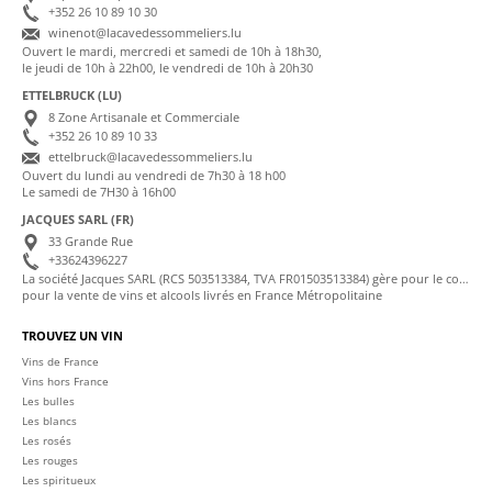
+352 26 10 89 10 30
winenot@lacavedessommeliers.lu
Ouvert le mardi, mercredi et samedi de 10h à 18h30,
le jeudi de 10h à 22h00, le vendredi de 10h à 20h30
ETTELBRUCK (LU)
8 Zone Artisanale et Commerciale
+352 26 10 89 10 33
ettelbruck@lacavedessommeliers.lu
Ouvert du lundi au vendredi de 7h30 à 18 h00
Le samedi de 7H30 à 16h00
JACQUES SARL (FR)
33 Grande Rue
+33624396227
La société Jacques SARL (RCS 503513384, TVA FR01503513384) gère pour le compte de La Cave des Sommeliers les transactions bancaires et la facturation
pour la vente de vins et alcools livrés en France Métropolitaine
TROUVEZ UN VIN
Vins de France
Vins hors France
Les bulles
Les blancs
Les rosés
Les rouges
Les spiritueux