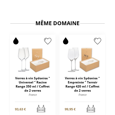
MÊME DOMAINE
Verres à vin Sydonios "
Verres à vin Sydonios "
Universel " Racine
Empreinte " Terroir
Range 350 ml / Coffret
Range 420 ml / Coffret
de 2 verres
de 2 verres
France
France
93,63 €
99,95 €