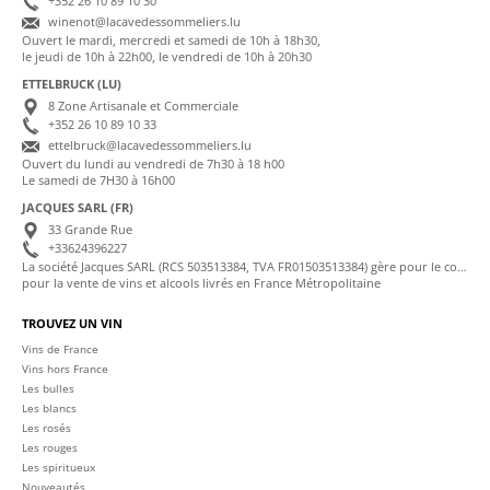
+352 26 10 89 10 30
winenot@lacavedessommeliers.lu
Ouvert le mardi, mercredi et samedi de 10h à 18h30,
le jeudi de 10h à 22h00, le vendredi de 10h à 20h30
ETTELBRUCK (LU)
8 Zone Artisanale et Commerciale
+352 26 10 89 10 33
ettelbruck@lacavedessommeliers.lu
Ouvert du lundi au vendredi de 7h30 à 18 h00
Le samedi de 7H30 à 16h00
JACQUES SARL (FR)
33 Grande Rue
+33624396227
La société Jacques SARL (RCS 503513384, TVA FR01503513384) gère pour le compte de La Cave des Sommeliers les transactions bancaires et la facturation
pour la vente de vins et alcools livrés en France Métropolitaine
TROUVEZ UN VIN
Vins de France
Vins hors France
Les bulles
Les blancs
Les rosés
Les rouges
Les spiritueux
Nouveautés