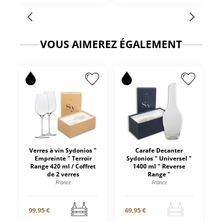
VOUS AIMEREZ ÉGALEMENT
Verres à vin Sydonios "
Carafe Decanter
Empreinte " Terroir
Sydonios " Universel "
Range 420 ml / Coffret
1400 ml " Reverse
de 2 verres
Range "
France
France
99,95 €
69,95 €