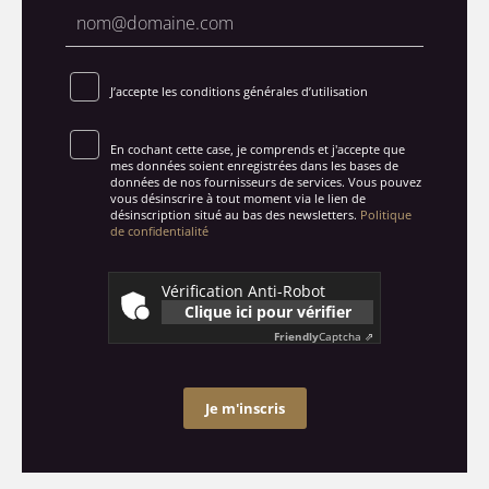
J’accepte les conditions générales d’utilisation
En cochant cette case, je comprends et j'accepte que
mes données soient enregistrées dans les bases de
données de nos fournisseurs de services. Vous pouvez
vous désinscrire à tout moment via le lien de
désinscription situé au bas des newsletters.
Politique
de confidentialité
Vérification Anti-Robot
Clique ici pour vérifier
Friendly
Captcha ⇗
Je m'inscris