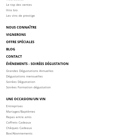
Le top des ventes
Vins bio
Les vins de prestige
NOUS CONNAÎTRE
VIGNERONS
OFFRE SPÉCIALES
BLOG
CONTACT
ÉVÈNEMENTS - SOIRÉES DÉGUSTATION
Grandes Dégustations Annuelles
Dégustations mensuelles
Soirées Dégustation
Soirées Formation dégustation
UNE OCCASION/UN VIN
Entreprises
Mariages/Baptèmes
Repas entre amis
Coffrets Cadeaux
Chèques Cadeaux
Box/Abonnements