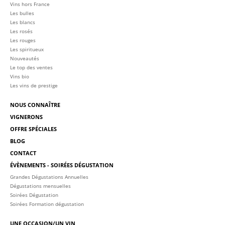
Vins hors France
Les bulles
Les blancs
Les rosés
Les rouges
Les spiritueux
Nouveautés
Le top des ventes
Vins bio
Les vins de prestige
NOUS CONNAÎTRE
VIGNERONS
OFFRE SPÉCIALES
BLOG
CONTACT
ÉVÈNEMENTS - SOIRÉES DÉGUSTATION
Grandes Dégustations Annuelles
Dégustations mensuelles
Soirées Dégustation
Soirées Formation dégustation
UNE OCCASION/UN VIN