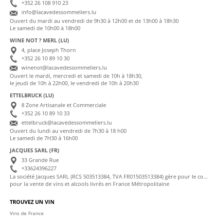
+352 26 108 910 23
info@lacavedessommeliers.lu
Ouvert du mardi au vendredi de 9h30 à 12h00 et de 13h00 à 18h30
Le samedi de 10h00 à 18h00
WINE NOT ? MERL (LU)
4, place Joseph Thorn
+352 26 10 89 10 30
winenot@lacavedessommeliers.lu
Ouvert le mardi, mercredi et samedi de 10h à 18h30,
le jeudi de 10h à 22h00, le vendredi de 10h à 20h30
ETTELBRUCK (LU)
8 Zone Artisanale et Commerciale
+352 26 10 89 10 33
ettelbruck@lacavedessommeliers.lu
Ouvert du lundi au vendredi de 7h30 à 18 h00
Le samedi de 7H30 à 16h00
JACQUES SARL (FR)
33 Grande Rue
+33624396227
La société Jacques SARL (RCS 503513384, TVA FR01503513384) gère pour le compte de La Cave des Sommeliers les transactions bancaires et la facturation
pour la vente de vins et alcools livrés en France Métropolitaine
TROUVEZ UN VIN
Vins de France