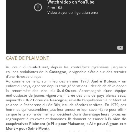
CAVE DE PLAIMONT
Au cœur du
Sud-Ouest
, depuis les contreforts pyrénéens jusqu’aux
collines ondulantes de la
Gascogne
, le vignoble s’étale sur des terroirs
d’une richesse unique.
Au commencement, au milieu des années 1970,
André Dubosc
– un
enfant du pays, vigneron depuis trois générations – décide de développer
la renommée des vins du
Sud-Ouest
. Accompagné d’une équipe
enthousiaste de jeunes vignerons, il crée des vins de pays blancs secs,
aujourd’hui
IGP Côtes de Gascogne
, réveille l’appellation Saint Mont et
relance le Pacherenc du Vic-Bilh, issu de récoltes tardives.
En 1979, ces
hommes qui rassemblent tout leur amour et leur savoir-faire pour offrir
ce que le terroir a de meilleur décident d’unir davantage leurs forces en
regroupant leurs caves et domaines. Ils donnent naissance à
l’union de
coopératives Plaimont (« Pl » pour Plaisance, « Ai » pour Aignan et «
Mont » pour Saint-Mont).