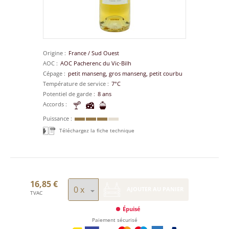
Origine
France
/
Sud Ouest
AOC
AOC Pacherenc du Vic-Bilh
Cépage
petit manseng, gros manseng, petit courbu
Température de service
7°C
Potentiel de garde
8 ans
Accords
Puissance
Téléchargez la fiche technique
16,85 €
AJOUTER AU PANIER
TVAC
Épuisé
Paiement sécurisé