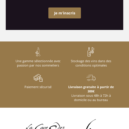
Je m'inscris
Une gamme sélectionnée avec
Stockage des vins dans des
passion par nos sommeliers
conditions optimales
Paiement sécurisé
Livraison gratuite à partir de
300€
Livraison sous 48h à 72h à
domicile ou au bureau