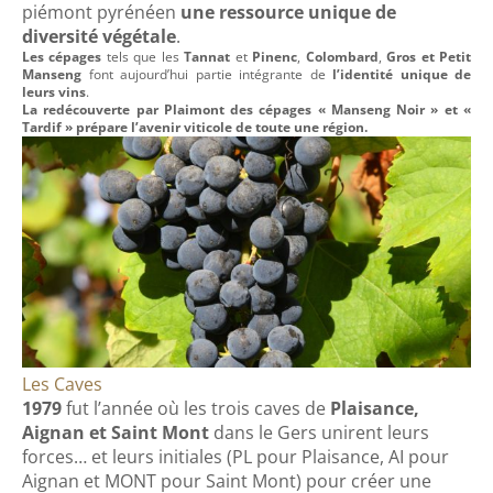
piémont pyrénéen
une ressource unique de
diversité végétale
.
Les cépages
tels que les
Tannat
et
Pinenc
,
Colombard
,
Gros et Petit
Manseng
font aujourd’hui partie intégrante de
l’identité unique de
leurs vins
.
La redécouverte par Plaimont des cépages « Manseng Noir » et «
Tardif » prépare l’avenir viticole de toute une région.
Les Caves
1979
fut l’année où les trois caves de
Plaisance,
Aignan et Saint Mont
dans le Gers unirent leurs
forces… et leurs initiales (PL pour Plaisance, AI pour
Aignan et MONT pour Saint Mont) pour créer une