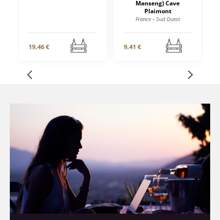
Manseng) Cave
Plaimont
France – Sud Ouest
19,46 €
9,41 €