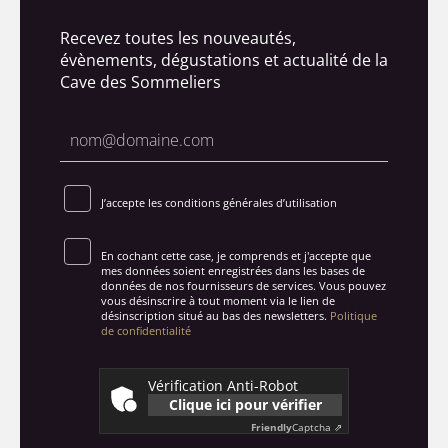
Recevez toutes les nouveautés,
évènements, dégustations et actualité de la
Cave des Sommeliers
J’accepte les conditions générales d’utilisation
En cochant cette case, je comprends et j'accepte que
mes données soient enregistrées dans les bases de
données de nos fournisseurs de services. Vous pouvez
vous désinscrire à tout moment via le lien de
désinscription situé au bas des newsletters.
Politique
de confidentialité
Vérification Anti-Robot
Clique ici pour vérifier
Friendly
Captcha ⇗