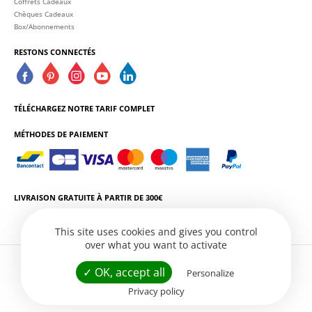
Coffrets Cadeaux
Chèques Cadeaux
Box/Abonnements
RESTONS CONNECTÉS
TÉLÉCHARGEZ NOTRE TARIF COMPLET
MÉTHODES DE PAIEMENT
LIVRAISON GRATUITE À PARTIR DE 300€
This site uses cookies and gives you control
over what you want to activate
L'ABUS D'ALCOOL EST DANGEREUX POUR LA SANTÉ. CONSOMMEZ AVEC
✓ OK, accept all
Personalize
MODÉRATION.
Privacy policy
Conditions Générales de Vente
Politique de Confidentialité
Gestion des services
Site web par
Créatix