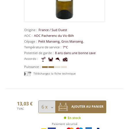
Origine
France
/
Sud Ouest
AOC
AOC Pacherenc du Vic-Bilh
Cépage
Petit Manseng, Gros Manseng.
Température de service
7°C
Potentiel de garde
8 ans dans une bonne cave
Accords
Puissance
Téléchargez la fiche technique
13,03 €
AJOUTER AU PANIER
TVAC
En stock
Paiement sécurisé