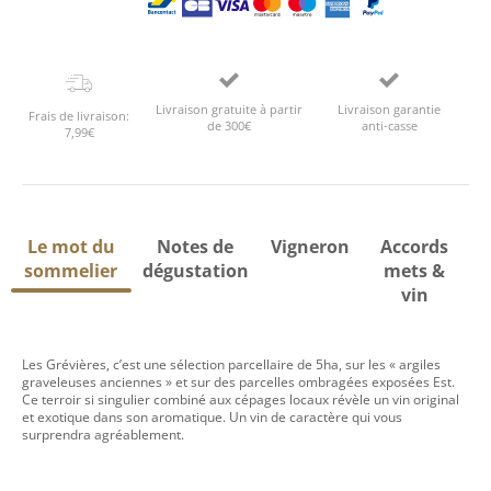
Livraison gratuite à partir
Livraison garantie
Frais de livraison:
de 300€
anti-casse
7,99€
Le mot du
Notes de
Vigneron
Accords
sommelier
dégustation
mets &
vin
Les Grévières, c’est une sélection parcellaire de 5ha, sur les « argiles
graveleuses anciennes » et sur des parcelles ombragées exposées Est.
Ce terroir si singulier combiné aux cépages locaux révèle un vin original
et exotique dans son aromatique. Un vin de caractère qui vous
surprendra agréablement.