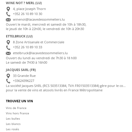
WINE NOT ? MERL (LU)
4, place Joseph Thorn
+352 26 10 89 10 30
winenot@lacavedessommeliers.lu
Ouvert le mardi, mercredi et samedi de 10h à 18h30,
le jeudi de 10h à 22h00, le vendredi de 10h à 20h30
ETTELBRUCK (LU)
8 Zone Artisanale et Commerciale
+352 26 10 89 10 33
ettelbruck@lacavedessommeliers.lu
Ouvert du lundi au vendredi de 7h30 à 18 h00
Le samedi de 7H30 à 16h00
JACQUES SARL (FR)
33 Grande Rue
+33624396227
La société Jacques SARL (RCS 503513384, TVA FR01503513384) gère pour le compte de La Cave des Sommeliers les transactions bancaires et la facturation
pour la vente de vins et alcools livrés en France Métropolitaine
TROUVEZ UN VIN
Vins de France
Vins hors France
Les bulles
Les blancs
Les rosés