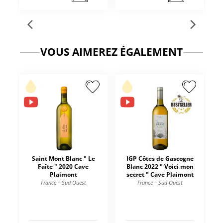
VOUS AIMEREZ ÉGALEMENT
Saint Mont Blanc " Le
IGP Côtes de Gascogne
Faîte " 2020 Cave
Blanc 2022 " Voici mon
Plaimont
secret " Cave Plaimont
France – Sud Ouest
France – Sud Ouest