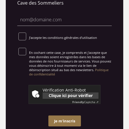
Cave des Sommeliers
J’accepte les conditions générales d’utilisation
En cochant cette case, je comprends et j'accepte que
mes données soient enregistrées dans les bases de
données de nos fournisseurs de services. Vous pouvez
vous désinscrire à tout moment via le lien de
désinscription situé au bas des newsletters.
Politique
de confidentialité
Vérification Anti-Robot
Clique ici pour vérifier
Friendly
Captcha ⇗
Je m'inscris