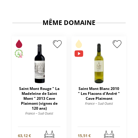
MÊME DOMAINE
Saint Mont Rouge " La
Saint Mont Blanc 2010
Madeleine de Saint
" Les Flacons d'André "
Mont " 2013 Cave
Cave Plaimont
Plaimont (vignes de
France – Sud Ouest
120 ans)
France – Sud Ouest
63,12 €
15,51 €