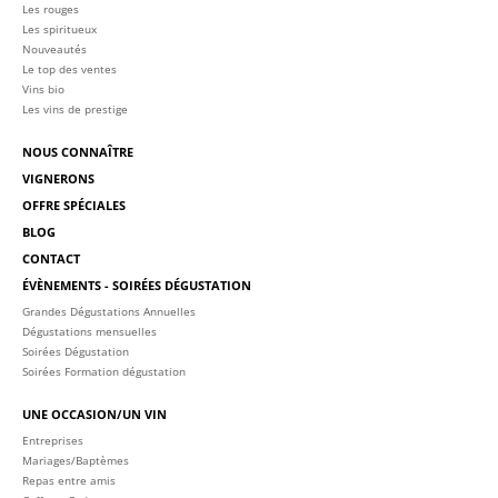
Les rouges
Les spiritueux
Nouveautés
Le top des ventes
Vins bio
Les vins de prestige
NOUS CONNAÎTRE
VIGNERONS
OFFRE SPÉCIALES
BLOG
CONTACT
ÉVÈNEMENTS - SOIRÉES DÉGUSTATION
Grandes Dégustations Annuelles
Dégustations mensuelles
Soirées Dégustation
Soirées Formation dégustation
UNE OCCASION/UN VIN
Entreprises
Mariages/Baptèmes
Repas entre amis