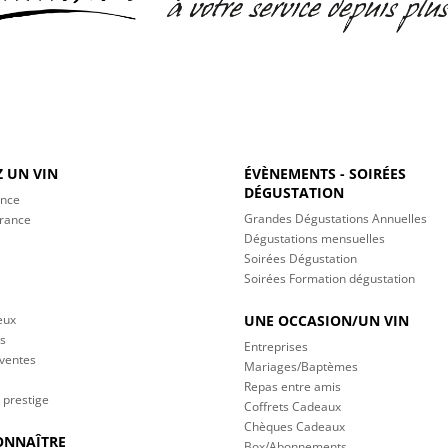
 UN VIN
ÉVÈNEMENTS - SOIRÉES
DÉGUSTATION
ance
Grandes Dégustations Annuelles
France
Dégustations mensuelles
Soirées Dégustation
Soirées Formation dégustation
eux
UNE OCCASION/UN VIN
s
Entreprises
 ventes
Mariages/Baptèmes
Repas entre amis
 prestige
Coffrets Cadeaux
Chèques Cadeaux
ONNAÎTRE
Box/Abonnements