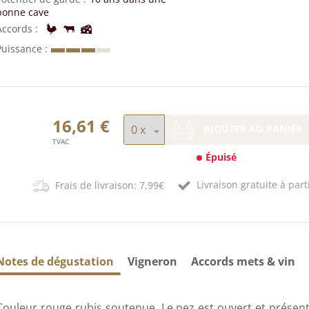
bonne cave
Accords
Puissance
16,61 €
AJOUTER AU PANIER
TVAC
Épuisé
Livraison gratuite à part
Frais de livraison: 7,99€
Notes de dégustation
Vigneron
Accords mets & vin
Couleur rouge rubis soutenue. Le nez est ouvert et présente