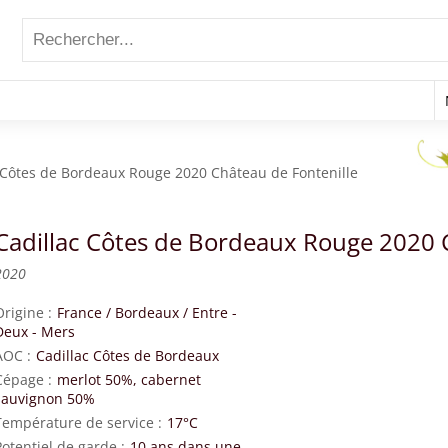
 Côtes de Bordeaux Rouge 2020 Château de Fontenille
Cadillac Côtes de Bordeaux Rouge 2020 
2020
Origine
France
/
Bordeaux
/
Entre -
Deux - Mers
AOC
Cadillac Côtes de Bordeaux
Cépage
merlot 50%, cabernet
sauvignon 50%
Température de service
17°C
Potentiel de garde
10 ans dans une