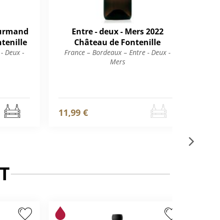
ourmand
Entre - deux - Mers 2022
Bo
tenille
Château de Fontenille
san
- Deux -
France – Bordeaux – Entre - Deux -
Mers
Fr
11,99 €
11,
T