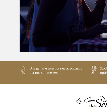
Une gamme sélectionnée avec passion
Stoc
par nos sommeliers
opti