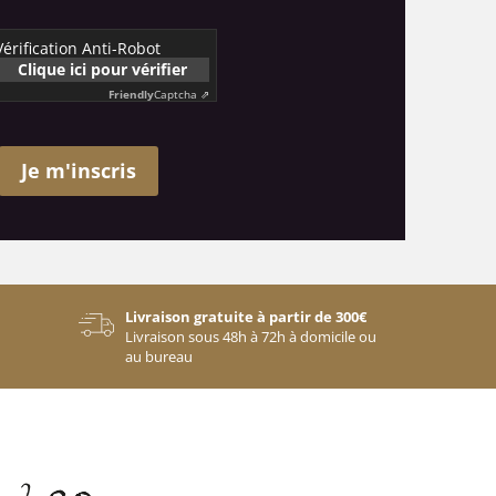
Vérification Anti-Robot
Clique ici pour vérifier
Friendly
Captcha ⇗
Je m'inscris
Livraison gratuite à partir de 300€
Livraison sous 48h à 72h à domicile ou
au bureau