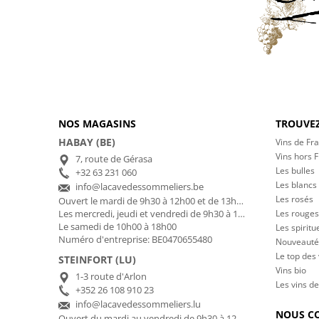
NOS MAGASINS
TROUVEZ
HABAY (BE)
Vins de Fr
Vins hors 
7, route de Gérasa
Les bulles
+32 63 231 060
Les blancs
info@lacavedessommeliers.be
Les rosés
Ouvert le mardi de 9h30 à 12h00 et de 13h00 à 17h00
Les rouges
Les mercredi, jeudi et vendredi de 9h30 à 12h00 et de 13h00 à 18h30
Le samedi de 10h00 à 18h00
Les spiritu
Numéro d'entreprise: BE0470655480
Nouveauté
Le top des
STEINFORT (LU)
Vins bio
1-3 route d'Arlon
Les vins de
+352 26 108 910 23
info@lacavedessommeliers.lu
NOUS C
Ouvert du mardi au vendredi de 9h30 à 12h00 et de 13h00 à 18h30