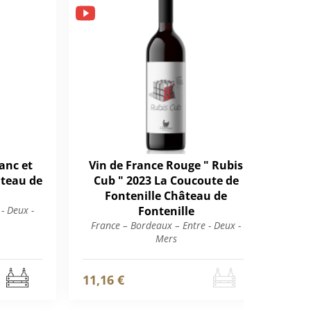
anc et
Vin de France Rouge " Rubis
Bo
âteau de
Cub " 2023 La Coucoute de
Fontenille Château de
- Deux -
Fontenille
Fr
France – Bordeaux – Entre - Deux -
Mers
11,16 €
11,