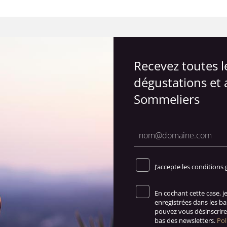
Recevez toutes 
dégustations et 
Sommeliers
J’accepte les conditions 
En cochant cette case, 
enregistrées dans les b
pouvez vous désinscrire 
bas des newsletters.
Pol