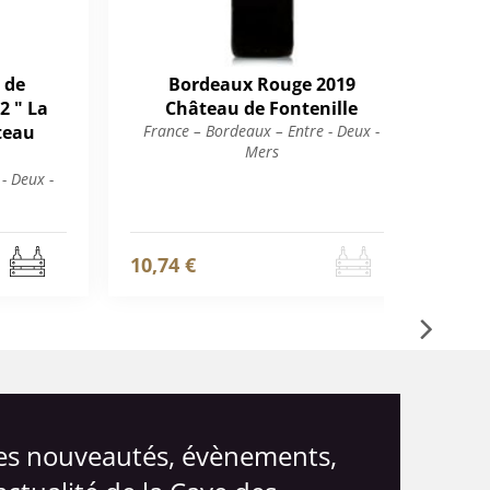
 de
Bordeaux Rouge 2019
Bo
2 " La
Château de Fontenille
20
teau
France – Bordeaux – Entre - Deux -
Fr
Mers
- Deux -
10,74 €
11,
les nouveautés, évènements,