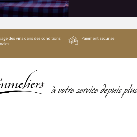
kage des vins dans des conditions
Paiement sécurisé
males