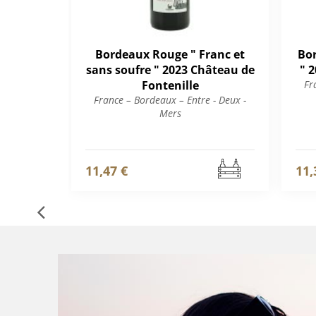
Bordeaux Rouge " Franc et
Bo
sans soufre " 2023 Château de
" 
Fontenille
Fr
France – Bordeaux – Entre - Deux -
Mers
11,47 €
11,