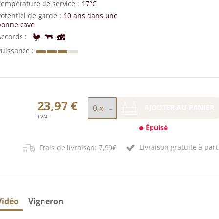
Température de service
17°C
Potentiel de garde
10 ans dans une
bonne cave
Accords
Puissance
23,97 €
AJOUTER AU PANIER
TVAC
Épuisé
Livraison gratuite à part
Frais de livraison: 7,99€
Vidéo
Vigneron