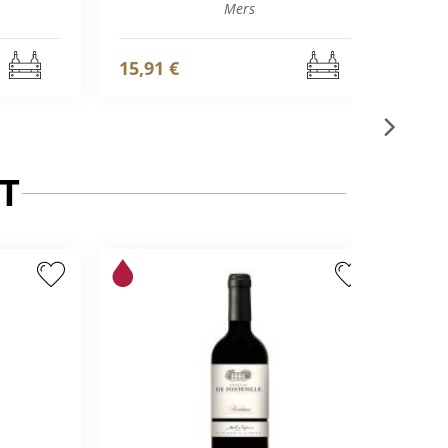
Mers
15,91 €
23,
T