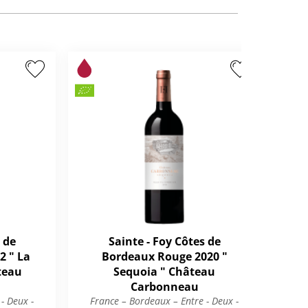
 de
Sainte - Foy Côtes de
2 " La
Bordeaux Rouge 2020 "
B
teau
Sequoia " Château
Carbonneau
- Deux -
France – Bordeaux – Entre - Deux -
Fr