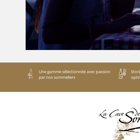
Une gamme sélectionnée avec passion
Stoc
par nos sommeliers
opti