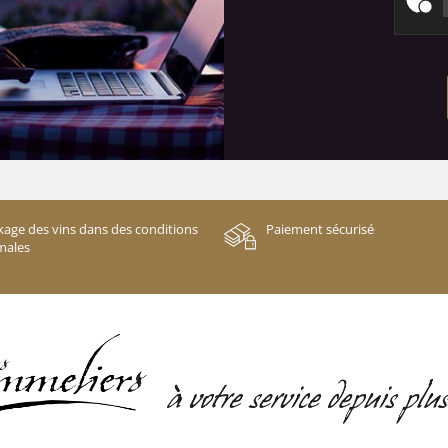
kage des vins dans des conditions
Paiement sécurisé
males