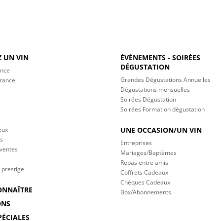
 UN VIN
ÉVÈNEMENTS - SOIRÉES
DÉGUSTATION
ance
Grandes Dégustations Annuelles
France
Dégustations mensuelles
Soirées Dégustation
Soirées Formation dégustation
eux
UNE OCCASION/UN VIN
s
Entreprises
 ventes
Mariages/Baptèmes
Repas entre amis
 prestige
Coffrets Cadeaux
Chèques Cadeaux
ONNAÎTRE
Box/Abonnements
ONS
PÉCIALES