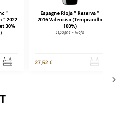
nc "
Espagne Rioja " Reserva "
Es
 " 2022
2016 Valenciso (Tempranillo
C
 et 30%
100%)
)
Espagne – Rioja
27,52 €
16,
T