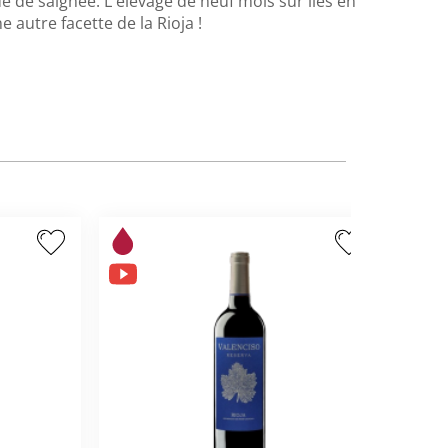
de de saignée. L'élevage de neuf mois sur lies en
e autre facette de la Rioja !