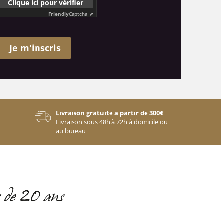
Clique ici pour vérifier
Friendly
Captcha ⇗
Je m'inscris
Livraison gratuite à partir de 300€
Livraison sous 48h à 72h à domicile ou
au bureau