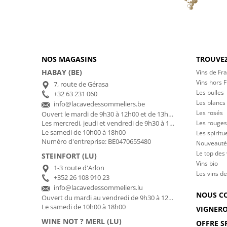
NOS MAGASINS
TROUVEZ
HABAY (BE)
Vins de Fr
Vins hors 
7, route de Gérasa
Les bulles
+32 63 231 060
Les blancs
info@lacavedessommeliers.be
Les rosés
Ouvert le mardi de 9h30 à 12h00 et de 13h00 à 17h00
Les rouges
Les mercredi, jeudi et vendredi de 9h30 à 12h00 et de 13h00 à 18h30
Le samedi de 10h00 à 18h00
Les spiritu
Numéro d'entreprise: BE0470655480
Nouveauté
Le top des
STEINFORT (LU)
Vins bio
1-3 route d'Arlon
Les vins de
+352 26 108 910 23
info@lacavedessommeliers.lu
NOUS C
Ouvert du mardi au vendredi de 9h30 à 12h00 et de 13h00 à 18h30
Le samedi de 10h00 à 18h00
VIGNER
WINE NOT ? MERL (LU)
OFFRE S