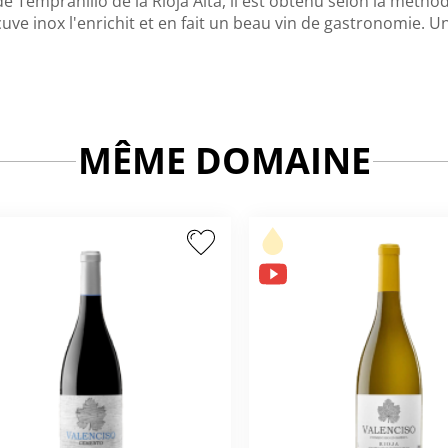
de Tempranillo de la Rioja Alta, il est obtenu selon la métho
cuve inox l'enrichit et en fait un beau vin de gastronomie. Un
MÊME DOMAINE