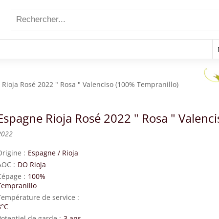
Rioja Rosé 2022 " Rosa " Valenciso (100% Tempranillo)
Espagne Rioja Rosé 2022 " Rosa " Valenc
2022
Origine
Espagne
/
Rioja
AOC
DO Rioja
Cépage
100%
Tempranillo
Température de service
8°C
Potentiel de garde
3 ans