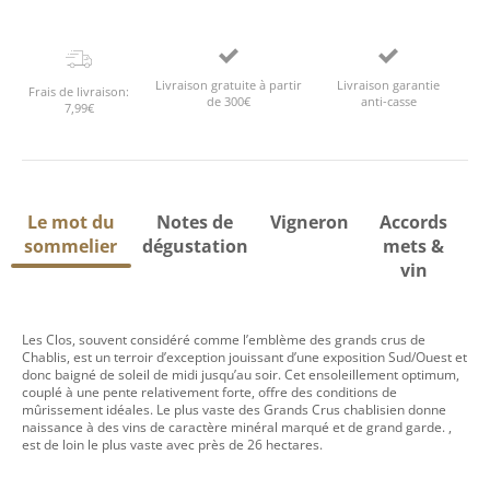
Livraison gratuite à partir
Livraison garantie
Frais de livraison:
de 300€
anti-casse
7,99€
Le mot du
Notes de
Vigneron
Accords
sommelier
dégustation
mets &
vin
Les Clos, souvent considéré comme l’emblème des grands crus de
Chablis, est un terroir d’exception jouissant d’une exposition Sud/Ouest et
donc baigné de soleil de midi jusqu’au soir. Cet ensoleillement optimum,
couplé à une pente relativement forte, offre des conditions de
mûrissement idéales. Le plus vaste des Grands Crus chablisien donne
naissance à des vins de caractère minéral marqué et de grand garde. ,
est de loin le plus vaste avec près de 26 hectares.