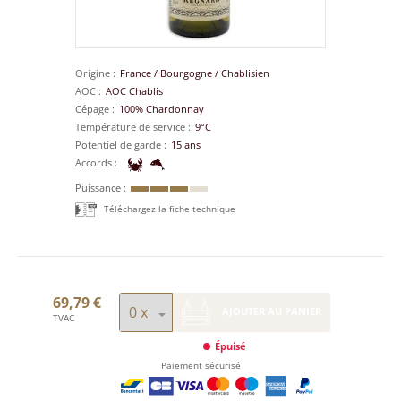
Origine
France
/
Bourgogne
/
Chablisien
AOC
AOC Chablis
Cépage
100% Chardonnay
Température de service
9°C
Potentiel de garde
15 ans
Accords
Puissance
Téléchargez la fiche technique
69,79 €
AJOUTER AU PANIER
TVAC
Épuisé
Paiement sécurisé