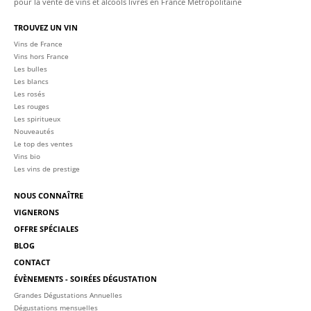
pour la vente de vins et alcools livrés en France Métropolitaine
TROUVEZ UN VIN
Vins de France
Vins hors France
Les bulles
Les blancs
Les rosés
Les rouges
Les spiritueux
Nouveautés
Le top des ventes
Vins bio
Les vins de prestige
NOUS CONNAÎTRE
VIGNERONS
OFFRE SPÉCIALES
BLOG
CONTACT
ÉVÈNEMENTS - SOIRÉES DÉGUSTATION
Grandes Dégustations Annuelles
Dégustations mensuelles