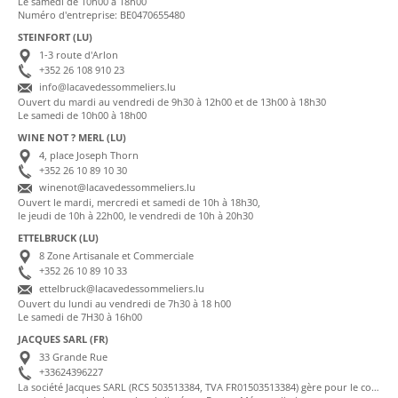
Le samedi de 10h00 à 18h00
Numéro d'entreprise: BE0470655480
STEINFORT (LU)
1-3 route d'Arlon
+352 26 108 910 23
info@lacavedessommeliers.lu
Ouvert du mardi au vendredi de 9h30 à 12h00 et de 13h00 à 18h30
Le samedi de 10h00 à 18h00
WINE NOT ? MERL (LU)
4, place Joseph Thorn
+352 26 10 89 10 30
winenot@lacavedessommeliers.lu
Ouvert le mardi, mercredi et samedi de 10h à 18h30,
le jeudi de 10h à 22h00, le vendredi de 10h à 20h30
ETTELBRUCK (LU)
8 Zone Artisanale et Commerciale
+352 26 10 89 10 33
ettelbruck@lacavedessommeliers.lu
Ouvert du lundi au vendredi de 7h30 à 18 h00
Le samedi de 7H30 à 16h00
JACQUES SARL (FR)
33 Grande Rue
+33624396227
La société Jacques SARL (RCS 503513384, TVA FR01503513384) gère pour le compte de La Cave des Sommeliers les transactions bancaires et la facturation