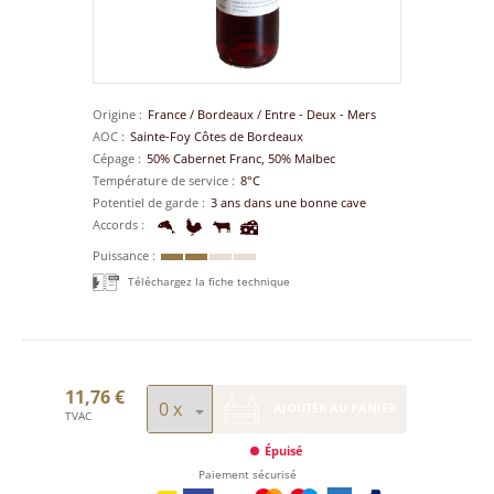
Origine
France
/
Bordeaux
/
Entre - Deux - Mers
AOC
Sainte-Foy Côtes de Bordeaux
Cépage
50% Cabernet Franc, 50% Malbec
Température de service
8°C
Potentiel de garde
3 ans dans une bonne cave
Accords
Puissance
Téléchargez la fiche technique
11,76 €
AJOUTER AU PANIER
TVAC
Épuisé
Paiement sécurisé