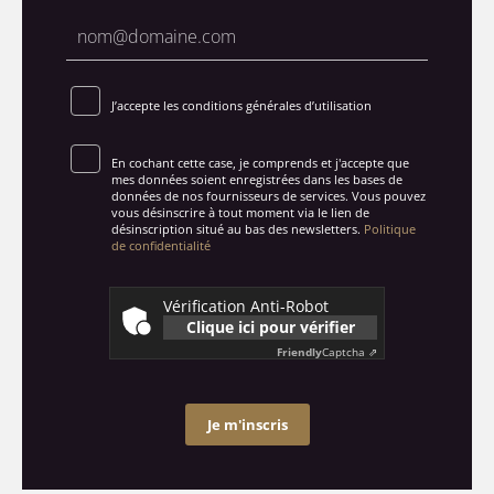
J’accepte les conditions générales d’utilisation
En cochant cette case, je comprends et j'accepte que
mes données soient enregistrées dans les bases de
données de nos fournisseurs de services. Vous pouvez
vous désinscrire à tout moment via le lien de
désinscription situé au bas des newsletters.
Politique
de confidentialité
Vérification Anti-Robot
Clique ici pour vérifier
Friendly
Captcha ⇗
Je m'inscris