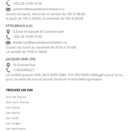
+352 26 10 89 10 30
winenot@lacavedessommeliers.lu
Ouvert le mardi, mercredi et samedi de 10h à 18h30,
le jeudi de 10h à 22h00, le vendredi de 10h à 20h30
ETTELBRUCK (LU)
8 Zone Artisanale et Commerciale
+352 26 10 89 10 33
ettelbruck@lacavedessommeliers.lu
Ouvert du lundi au vendredi de 7h30 à 18 h00
Le samedi de 7H30 à 16h00
JACQUES SARL (FR)
33 Grande Rue
+33624396227
La société Jacques SARL (RCS 503513384, TVA FR01503513384) gère pour le compte de La Cave des Sommeliers les transactions bancaires et la facturation
pour la vente de vins et alcools livrés en France Métropolitaine
TROUVEZ UN VIN
Vins de France
Vins hors France
Les bulles
Les blancs
Les rosés
Les rouges
Les spiritueux