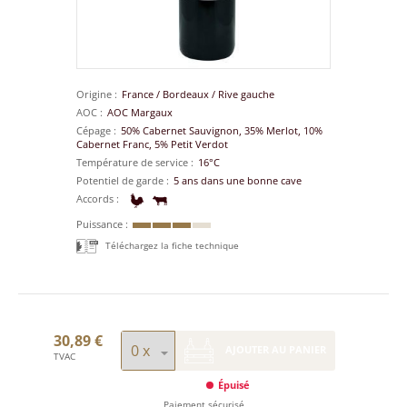
Origine
France
/
Bordeaux
/
Rive gauche
AOC
AOC Margaux
Cépage
50% Cabernet Sauvignon, 35% Merlot, 10%
Cabernet Franc, 5% Petit Verdot
Température de service
16°C
Potentiel de garde
5 ans dans une bonne cave
Accords
Puissance
Téléchargez la fiche technique
30,89 €
AJOUTER AU PANIER
TVAC
Épuisé
Paiement sécurisé