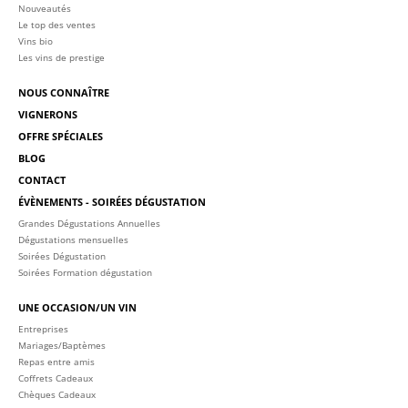
Nouveautés
Le top des ventes
Vins bio
Les vins de prestige
NOUS CONNAÎTRE
VIGNERONS
OFFRE SPÉCIALES
BLOG
CONTACT
ÉVÈNEMENTS - SOIRÉES DÉGUSTATION
Grandes Dégustations Annuelles
Dégustations mensuelles
Soirées Dégustation
Soirées Formation dégustation
UNE OCCASION/UN VIN
Entreprises
Mariages/Baptèmes
Repas entre amis
Coffrets Cadeaux
Chèques Cadeaux