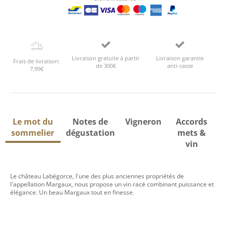
Livraison gratuite à partir
Livraison garantie
Frais de livraison:
de 300€
anti-casse
7,99€
Le mot du
Notes de
Vigneron
Accords
sommelier
dégustation
mets &
vin
Le château Labégorce, l'une des plus anciennes propriétés de
l'appellation Margaux, nous propose un vin racé combinant puissance et
élégance. Un beau Margaux tout en finesse.