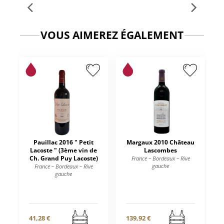
VOUS AIMEREZ ÉGALEMENT
Pauillac 2016 " Petit
Margaux 2010 Château
Lacoste " (3ème vin de
Lascombes
Ch. Grand Puy Lacoste)
France – Bordeaux – Rive
gauche
France – Bordeaux – Rive
gauche
41,28 €
139,92 €