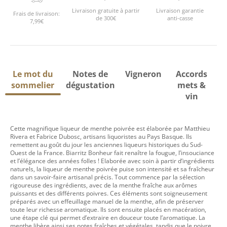
Livraison gratuite à partir
Livraison garantie
Frais de livraison:
de 300€
anti-casse
7,99€
Le mot du
Notes de
Vigneron
Accords
sommelier
dégustation
mets &
vin
Cette magnifique liqueur de menthe poivrée est élaborée par Matthieu
Rivera et Fabrice Dubosc, artisans liquoristes au Pays Basque. Ils
remettent au goût du jour les anciennes liqueurs historiques du Sud-
Ouest de la France. Biarritz Bonheur fait renaître la fougue, l’insouciance
et l’élégance des années folles ! Elaborée avec soin à partir d’ingrédients
naturels, la liqueur de menthe poivrée puise son intensité et sa fraîcheur
dans un savoir-faire artisanal précis. Tout commence par la sélection
rigoureuse des ingrédients, avec de la menthe fraîche aux arômes
puissants et des différents poivres. Ces éléments sont soigneusement
préparés avec un effeuillage manuel de la menthe, afin de préserver
toute leur richesse aromatique. Ils sont ensuite placés en macération,
une étape clé qui permet d’extraire en douceur toute l’aromatique. La
menthe libère ainsi ses notes fraîches et végétales, tandis que le poivre