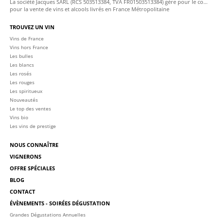
La société Jacques SARL (RCS 503513384, TVA FR01503513384) gère pour le compte de La Cave des Sommeliers les transactions bancaires et la facturation
pour la vente de vins et alcools livrés en France Métropolitaine
TROUVEZ UN VIN
Vins de France
Vins hors France
Les bulles
Les blancs
Les rosés
Les rouges
Les spiritueux
Nouveautés
Le top des ventes
Vins bio
Les vins de prestige
NOUS CONNAÎTRE
VIGNERONS
OFFRE SPÉCIALES
BLOG
CONTACT
ÉVÈNEMENTS - SOIRÉES DÉGUSTATION
Grandes Dégustations Annuelles