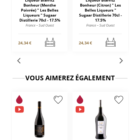
Liqueur Biarritz
Liqueur Biarritz
Bonheur (Menthe
Bonheur (Citron) " Les
Poivrée) " Les Belles
Belles Liqueurs "
Liqueurs " Sugaar
Sugaar Distillerie 70cl -
Distillerie 70cl - 17.5%
17.5%
France – Sud Ouest
France – Sud Ouest
24,34 €
24,34 €
VOUS AIMEREZ ÉGALEMENT