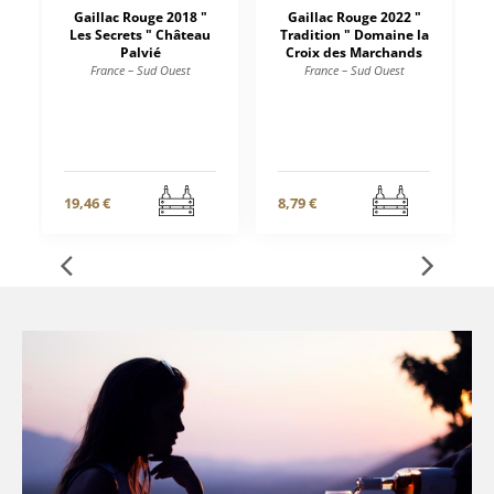
Gaillac Rouge 2018 "
Gaillac Rouge 2022 "
Les Secrets " Château
Tradition " Domaine la
Palvié
Croix des Marchands
France – Sud Ouest
France – Sud Ouest
19,46 €
8,79 €