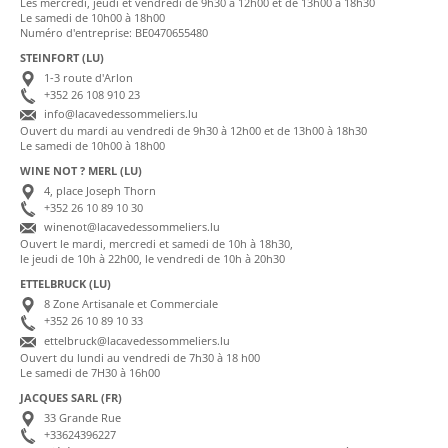
Les mercredi, jeudi et vendredi de 9h30 à 12h00 et de 13h00 à 18h30
Le samedi de 10h00 à 18h00
Numéro d'entreprise: BE0470655480
STEINFORT (LU)
1-3 route d'Arlon
+352 26 108 910 23
info@lacavedessommeliers.lu
Ouvert du mardi au vendredi de 9h30 à 12h00 et de 13h00 à 18h30
Le samedi de 10h00 à 18h00
WINE NOT ? MERL (LU)
4, place Joseph Thorn
+352 26 10 89 10 30
winenot@lacavedessommeliers.lu
Ouvert le mardi, mercredi et samedi de 10h à 18h30,
le jeudi de 10h à 22h00, le vendredi de 10h à 20h30
ETTELBRUCK (LU)
8 Zone Artisanale et Commerciale
+352 26 10 89 10 33
ettelbruck@lacavedessommeliers.lu
Ouvert du lundi au vendredi de 7h30 à 18 h00
Le samedi de 7H30 à 16h00
JACQUES SARL (FR)
33 Grande Rue
+33624396227