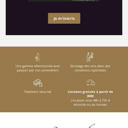
Je m'inscris
Une gamme sélectionnée avec
Stockage des vins dans des
passion par nos sommeliers
conditions optimales
Paiement sécurisé
Livraison gratuite à partir de
300€
Livraison sous 48h à 72h à
domicile ou au bureau