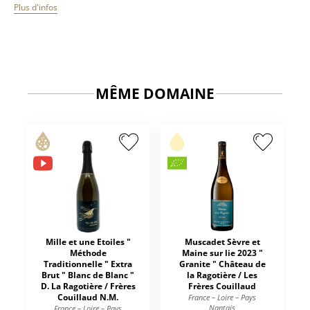
Plus d'infos
MÊME DOMAINE
Mille et une Etoiles "
Muscadet Sèvre et
Méthode
Maine sur lie 2023 "
Traditionnelle " Extra
Granite " Château de
Brut " Blanc de Blanc "
la Ragotière / Les
D. La Ragotière / Frères
Frères Couillaud
Couillaud N.M.
France – Loire – Pays
Nantais
France – Loire – Pays