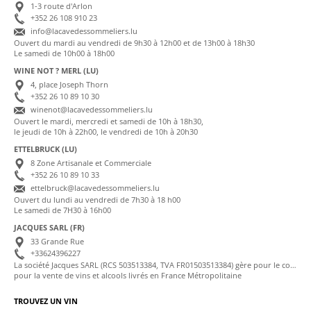
1-3 route d'Arlon
+352 26 108 910 23
info@lacavedessommeliers.lu
Ouvert du mardi au vendredi de 9h30 à 12h00 et de 13h00 à 18h30
Le samedi de 10h00 à 18h00
WINE NOT ? MERL (LU)
4, place Joseph Thorn
+352 26 10 89 10 30
winenot@lacavedessommeliers.lu
Ouvert le mardi, mercredi et samedi de 10h à 18h30,
le jeudi de 10h à 22h00, le vendredi de 10h à 20h30
ETTELBRUCK (LU)
8 Zone Artisanale et Commerciale
+352 26 10 89 10 33
ettelbruck@lacavedessommeliers.lu
Ouvert du lundi au vendredi de 7h30 à 18 h00
Le samedi de 7H30 à 16h00
JACQUES SARL (FR)
33 Grande Rue
+33624396227
La société Jacques SARL (RCS 503513384, TVA FR01503513384) gère pour le compte de La Cave des Sommeliers les transactions bancaires et la facturation
pour la vente de vins et alcools livrés en France Métropolitaine
TROUVEZ UN VIN