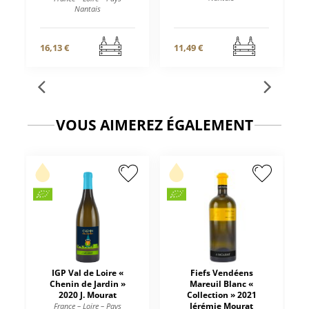
Nantais
16,13 €
11,49 €
VOUS AIMEREZ ÉGALEMENT
IGP Val de Loire «
Fiefs Vendéens
Chenin de Jardin »
Mareuil Blanc «
2020 J. Mourat
Collection » 2021
Jérémie Mourat
France – Loire – Pays