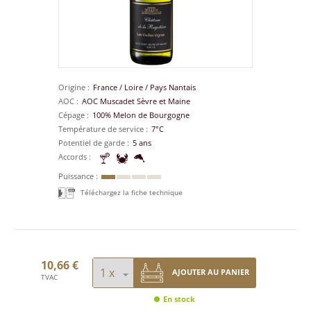
Origine
France
/
Loire
/
Pays Nantais
AOC
AOC Muscadet Sèvre et Maine
Cépage
100% Melon de Bourgogne
Température de service
7°C
Potentiel de garde
5 ans
Accords
Puissance
Téléchargez la fiche technique
10,66 €
AJOUTER AU PANIER
TVAC
En stock