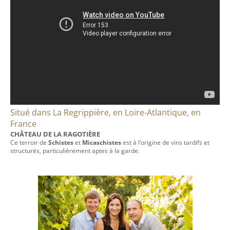
Situé dans La Regrippière, en Loire-Atlantique, en
France
CHÂTEAU DE LA RAGOTIÈRE
Ce terroir de
Schistes
et
Micaschistes
est à l’origine de vins tardifs et
structurés, particulièrement aptes à la garde.