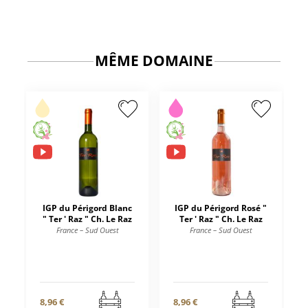
MÊME DOMAINE
IGP du Périgord Blanc
IGP du Périgord Rosé "
" Ter ' Raz " Ch. Le Raz
Ter ' Raz " Ch. Le Raz
France – Sud Ouest
France – Sud Ouest
8,96 €
8,96 €