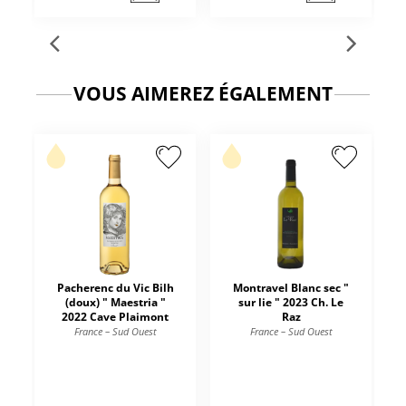
VOUS AIMEREZ ÉGALEMENT
Pacherenc du Vic Bilh
Montravel Blanc sec "
(doux) " Maestria "
sur lie " 2023 Ch. Le
2022 Cave Plaimont
Raz
France – Sud Ouest
France – Sud Ouest