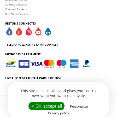
Coffrets Cadeaux
Chèques Cadeaux
Box/Abonnements
RESTONS CONNECTÉS
TÉLÉCHARGEZ NOTRE TARIF COMPLET
MÉTHODES DE PAIEMENT
LIVRAISON GRATUITE À PARTIR DE 300€
This site uses cookies and gives you control
over what you want to activate
L'ABUS D'ALCOOL EST DANGEREUX POUR LA SANTÉ. CONSOMMEZ AVEC
✓ OK, accept all
Personalize
MODÉRATION.
Privacy policy
Conditions Générales de Vente
Politique de Confidentialité
Gestion des services
Site web par
Créatix