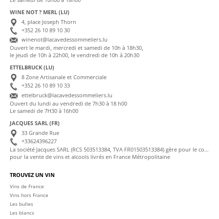
WINE NOT ? MERL (LU)
4, place Joseph Thorn
+352 26 10 89 10 30
winenot@lacavedessommeliers.lu
Ouvert le mardi, mercredi et samedi de 10h à 18h30,
le jeudi de 10h à 22h00, le vendredi de 10h à 20h30
ETTELBRUCK (LU)
8 Zone Artisanale et Commerciale
+352 26 10 89 10 33
ettelbruck@lacavedessommeliers.lu
Ouvert du lundi au vendredi de 7h30 à 18 h00
Le samedi de 7H30 à 16h00
JACQUES SARL (FR)
33 Grande Rue
+33624396227
La société Jacques SARL (RCS 503513384, TVA FR01503513384) gère pour le compte de La Cave des Sommeliers les transactions bancaires et la facturation
pour la vente de vins et alcools livrés en France Métropolitaine
TROUVEZ UN VIN
Vins de France
Vins hors France
Les bulles
Les blancs