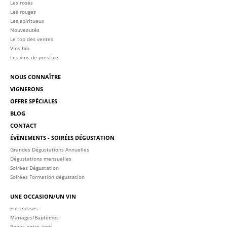
Les rosés
Les rouges
Les spiritueux
Nouveautés
Le top des ventes
Vins bio
Les vins de prestige
NOUS CONNAÎTRE
VIGNERONS
OFFRE SPÉCIALES
BLOG
CONTACT
ÉVÈNEMENTS - SOIRÉES DÉGUSTATION
Grandes Dégustations Annuelles
Dégustations mensuelles
Soirées Dégustation
Soirées Formation dégustation
UNE OCCASION/UN VIN
Entreprises
Mariages/Baptèmes
Repas entre amis