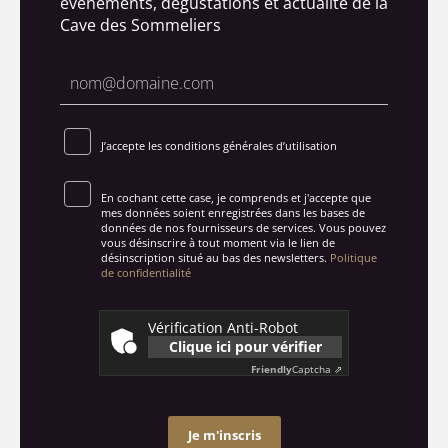
évènements, dégustations et actualité de la
Cave des Sommeliers
J’accepte les conditions générales d’utilisation
En cochant cette case, je comprends et j'accepte que
mes données soient enregistrées dans les bases de
données de nos fournisseurs de services. Vous pouvez
vous désinscrire à tout moment via le lien de
désinscription situé au bas des newsletters.
Politique
de confidentialité
Vérification Anti-Robot
Clique ici pour vérifier
Friendly
Captcha ⇗
Je m'inscris