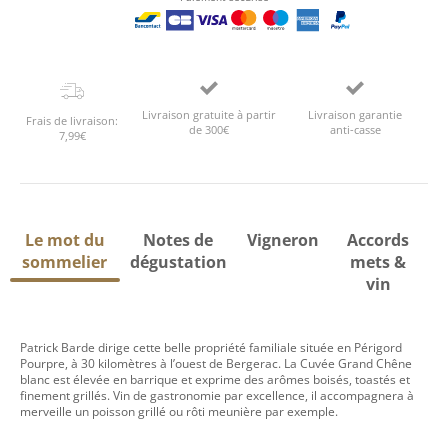
Livraison gratuite à partir
Livraison garantie
Frais de livraison:
de 300€
anti-casse
7,99€
Le mot du
Notes de
Vigneron
Accords
sommelier
dégustation
mets &
vin
Patrick Barde dirige cette belle propriété familiale située en Périgord
Pourpre, à 30 kilomètres à l’ouest de Bergerac. La Cuvée Grand Chêne
blanc est élevée en barrique et exprime des arômes boisés, toastés et
finement grillés. Vin de gastronomie par excellence, il accompagnera à
merveille un poisson grillé ou rôti meunière par exemple.