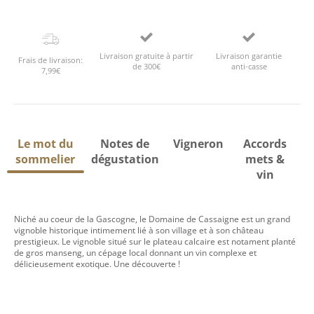
Livraison gratuite à partir
Livraison garantie
Frais de livraison:
de 300€
anti-casse
7,99€
Le mot du
Notes de
Vigneron
Accords
sommelier
dégustation
mets &
vin
Niché au coeur de la Gascogne, le Domaine de Cassaigne est un grand
vignoble historique intimement lié à son village et à son château
prestigieux. Le vignoble situé sur le plateau calcaire est notament planté
de gros manseng, un cépage local donnant un vin complexe et
délicieusement exotique. Une découverte !