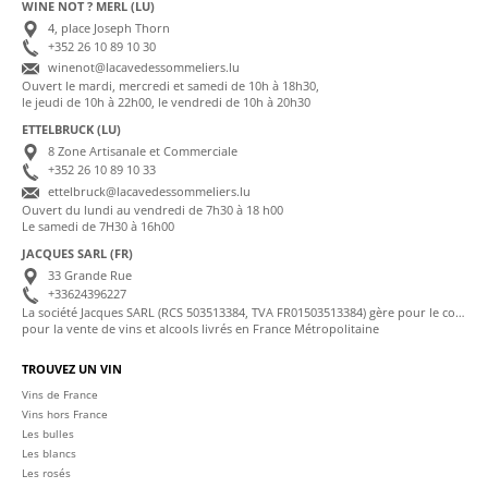
WINE NOT ? MERL (LU)
4, place Joseph Thorn
+352 26 10 89 10 30
winenot@lacavedessommeliers.lu
Ouvert le mardi, mercredi et samedi de 10h à 18h30,
le jeudi de 10h à 22h00, le vendredi de 10h à 20h30
ETTELBRUCK (LU)
8 Zone Artisanale et Commerciale
+352 26 10 89 10 33
ettelbruck@lacavedessommeliers.lu
Ouvert du lundi au vendredi de 7h30 à 18 h00
Le samedi de 7H30 à 16h00
JACQUES SARL (FR)
33 Grande Rue
+33624396227
La société Jacques SARL (RCS 503513384, TVA FR01503513384) gère pour le compte de La Cave des Sommeliers les transactions bancaires et la facturation
pour la vente de vins et alcools livrés en France Métropolitaine
TROUVEZ UN VIN
Vins de France
Vins hors France
Les bulles
Les blancs
Les rosés