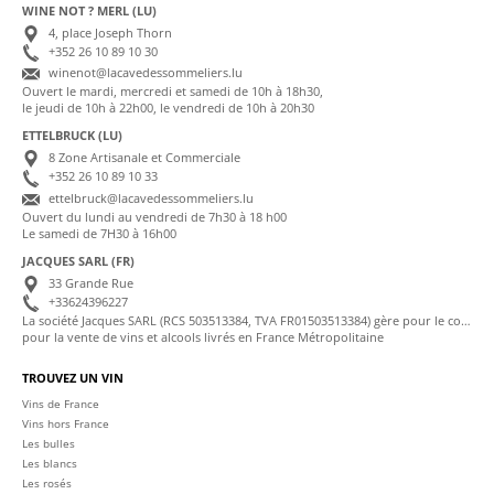
WINE NOT ? MERL (LU)
4, place Joseph Thorn
+352 26 10 89 10 30
winenot@lacavedessommeliers.lu
Ouvert le mardi, mercredi et samedi de 10h à 18h30,
le jeudi de 10h à 22h00, le vendredi de 10h à 20h30
ETTELBRUCK (LU)
8 Zone Artisanale et Commerciale
+352 26 10 89 10 33
ettelbruck@lacavedessommeliers.lu
Ouvert du lundi au vendredi de 7h30 à 18 h00
Le samedi de 7H30 à 16h00
JACQUES SARL (FR)
33 Grande Rue
+33624396227
La société Jacques SARL (RCS 503513384, TVA FR01503513384) gère pour le compte de La Cave des Sommeliers les transactions bancaires et la facturation
pour la vente de vins et alcools livrés en France Métropolitaine
TROUVEZ UN VIN
Vins de France
Vins hors France
Les bulles
Les blancs
Les rosés