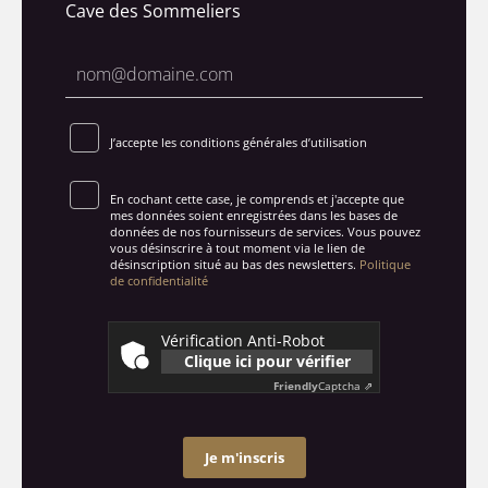
Cave des Sommeliers
J’accepte les conditions générales d’utilisation
En cochant cette case, je comprends et j'accepte que
mes données soient enregistrées dans les bases de
données de nos fournisseurs de services. Vous pouvez
vous désinscrire à tout moment via le lien de
désinscription situé au bas des newsletters.
Politique
de confidentialité
Vérification Anti-Robot
Clique ici pour vérifier
Friendly
Captcha ⇗
Je m'inscris