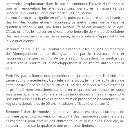
reprendre l’exploitation dans le but de continuer l’œuvre du fondateur
tout en renouvelant les méthodes sans dénaturer la naturalité des
processus qui ont toujours caractérisé La Combarbia.
Le mot Combarbia signifie en effet le point de rencontre où les histoires
des familles locales étaient racontées, permettant ainsi de partager le
quotidien de ceux qui, par leurs actions, faisaient avancer le village.
C’était en effet le lieu où, en sirotant une bouteille de vin, se déroulaient
des rencontres empreintes de sérénité, de fraternité et d’appréciation de
la vie quotidienne.
Renouvelée en 2016, La Combarbia s’étend sur les collines du territoire
de Montepulciano et se distingue ainsi par le caractère fort et
reconnaissable que les vins de cette région possèdent. La qualité des
raisins est la priorité, et le développement d’une réalité durable est la
voie.
Petit-fils par alliance des propriétaires qui dirigeaient l’activité des
générations précédentes, Gabriele est le pivot, le maître et l’artisan de
cette réalité. Capable de restructurer l’une des nombreuses exploitations
si profondément enracinées dans la terre qu’elles semblaient presque
fossilisées avec elle, Gabriele a réussi en quelques années à reprendre
une entreprise et à la révolutionner, tout en préservant les valeurs qui la
régissent depuis plus de 50 ans : tradition, efficacité et durabilité.
Renommé dans le monde entier, le vin toscan est devenu un objet de
commerce, et trop souvent, on recourt à des manœuvres commerciales
et marketing pour obtenir des chiffres toujours plus élevés. Gabriele, au
contraire, mise sur la qualité et une production limitée.