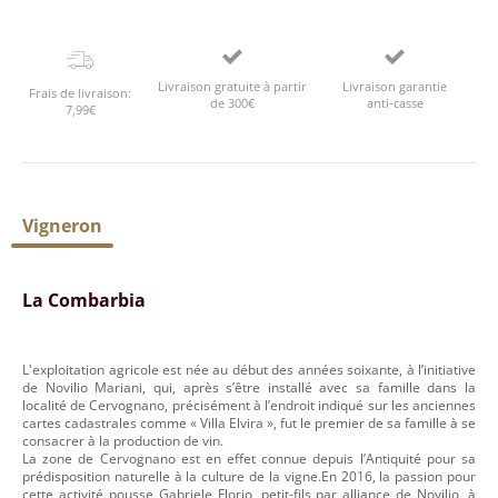
Livraison gratuite à partir
Livraison garantie
Frais de livraison:
de 300€
anti-casse
7,99€
Vigneron
La Combarbia
L'exploitation agricole est née au début des années soixante, à l’initiative
de Novilio Mariani, qui, après s’être installé avec sa famille dans la
localité de Cervognano, précisément à l’endroit indiqué sur les anciennes
cartes cadastrales comme « Villa Elvira », fut le premier de sa famille à se
consacrer à la production de vin.
La zone de Cervognano est en effet connue depuis l’Antiquité pour sa
prédisposition naturelle à la culture de la vigne.En 2016, la passion pour
cette activité pousse Gabriele Florio, petit-fils par alliance de Novilio, à