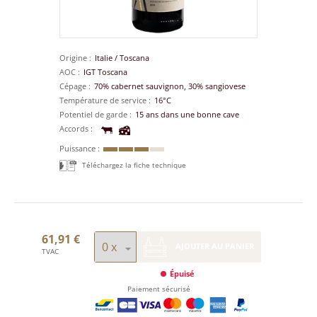
Origine
Italie
/
Toscana
AOC
IGT Toscana
Cépage
70% cabernet sauvignon, 30% sangiovese
Température de service
16°C
Potentiel de garde
15 ans dans une bonne cave
Accords
Puissance
Téléchargez la fiche technique
61,91 €
AJOUTER AU PANIER
TVAC
Épuisé
Paiement sécurisé