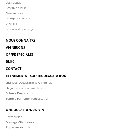
Les rouges
Les spiritueux
Nouveautés
Le top des ventes
Vins bio
Les vins de prestige
NOUS CONNAÎTRE
VIGNERONS
OFFRE SPÉCIALES
BLOG
CONTACT
ÉVÈNEMENTS - SOIRÉES DÉGUSTATION
Grandes Dégustations Annuelles
Dégustations mensuelles
Soirées Dégustation
Soirées Formation dégustation
UNE OCCASION/UN VIN
Entreprises
Mariages/Baptèmes
Repas entre amis