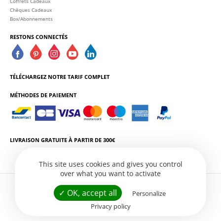
Coffrets Cadeaux
Chèques Cadeaux
Box/Abonnements
RESTONS CONNECTÉS
TÉLÉCHARGEZ NOTRE TARIF COMPLET
MÉTHODES DE PAIEMENT
LIVRAISON GRATUITE À PARTIR DE 300€
This site uses cookies and gives you control
over what you want to activate
L'ABUS D'ALCOOL EST DANGEREUX POUR LA SANTÉ. CONSOMMEZ AVEC
✓ OK, accept all
Personalize
MODÉRATION.
Privacy policy
Conditions Générales de Vente
Politique de Confidentialité
Gestion des services
Site web par
Créatix