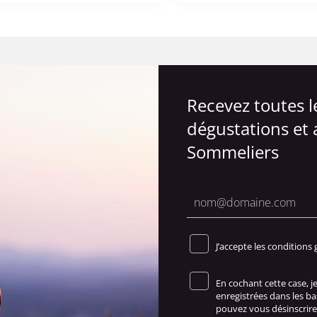
Recevez toutes 
dégustations et 
Sommeliers
J’accepte les conditions 
En cochant cette case, 
enregistrées dans les b
pouvez vous désinscrire 