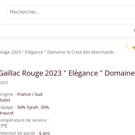
Rouge 2023 " Elégance " Domaine la Croix des Marchands
Gaillac Rouge 2023 " Elégance " Domaine
2023
Origine
France
/
Sud
Ouest
Cépage
50% Syrah, 50%
Braucol
Température de service
17°C
Potentiel de garde
6 ans