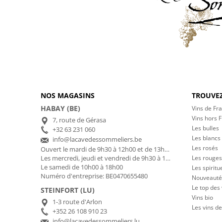
NOS MAGASINS
TROUVEZ
HABAY (BE)
Vins de Fr
Vins hors 
7, route de Gérasa
Les bulles
+32 63 231 060
Les blancs
info@lacavedessommeliers.be
Les rosés
Ouvert le mardi de 9h30 à 12h00 et de 13h00 à 17h00
Les rouges
Les mercredi, jeudi et vendredi de 9h30 à 12h00 et de 13h00 à 18h30
Le samedi de 10h00 à 18h00
Les spiritu
Numéro d'entreprise: BE0470655480
Nouveauté
Le top des
STEINFORT (LU)
Vins bio
1-3 route d'Arlon
Les vins de
+352 26 108 910 23
info@lacavedessommeliers.lu