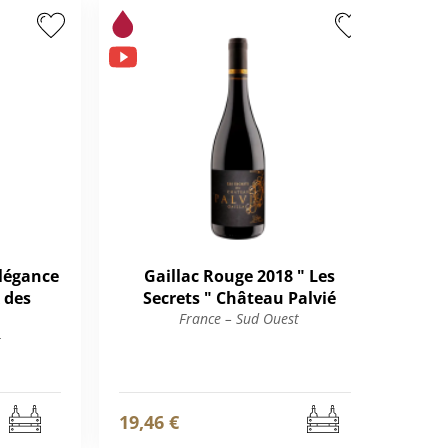
Elégance
Gaillac Rouge 2018 " Les
 des
Secrets " Château Palvié
France – Sud Ouest
t
19,46 €
10,