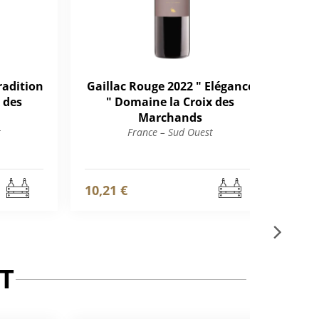
radition
Gaillac Rouge 2022 " Elégance
Ga
 des
" Domaine la Croix des
Vig
Marchands
t
France – Sud Ouest
10,21 €
13,
T