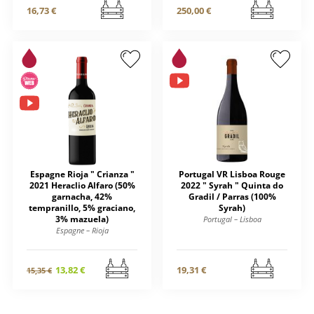
16,73 €
250,00 €
Espagne Rioja " Crianza "
Portugal VR Lisboa Rouge
2021 Heraclio Alfaro (50%
2022 " Syrah " Quinta do
garnacha, 42%
Gradil / Parras (100%
tempranillo, 5% graciano,
Syrah)
3% mazuela)
Portugal – Lisboa
Espagne – Rioja
13,82 €
19,31 €
15,35 €