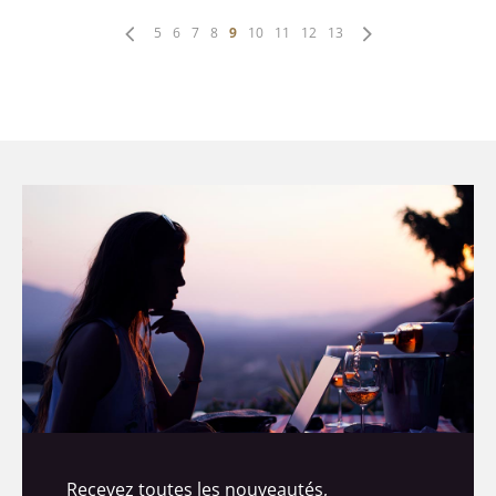
5
6
7
8
9
10
11
12
13
Recevez toutes les nouveautés,