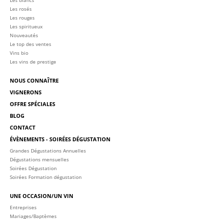
Les rosés
Les rouges
Les spiritueux
Nouveautés
Le top des ventes
Vins bio
Les vins de prestige
NOUS CONNAÎTRE
VIGNERONS
OFFRE SPÉCIALES
BLOG
CONTACT
ÉVÈNEMENTS - SOIRÉES DÉGUSTATION
Grandes Dégustations Annuelles
Dégustations mensuelles
Soirées Dégustation
Soirées Formation dégustation
UNE OCCASION/UN VIN
Entreprises
Mariages/Baptèmes