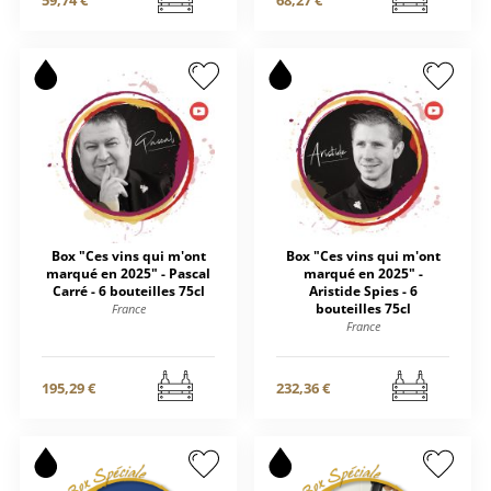
59,74 €
68,27 €
Box "Ces vins qui m'ont
Box "Ces vins qui m'ont
marqué en 2025" - Pascal
marqué en 2025" -
Carré - 6 bouteilles 75cl
Aristide Spies - 6
bouteilles 75cl
France
France
195,29 €
232,36 €