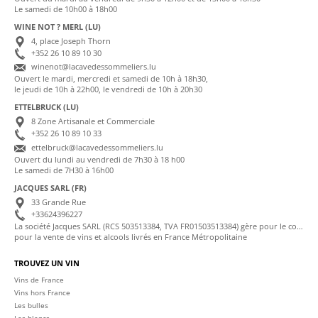
Le samedi de 10h00 à 18h00
WINE NOT ? MERL (LU)
4, place Joseph Thorn
+352 26 10 89 10 30
winenot@lacavedessommeliers.lu
Ouvert le mardi, mercredi et samedi de 10h à 18h30,
le jeudi de 10h à 22h00, le vendredi de 10h à 20h30
ETTELBRUCK (LU)
8 Zone Artisanale et Commerciale
+352 26 10 89 10 33
ettelbruck@lacavedessommeliers.lu
Ouvert du lundi au vendredi de 7h30 à 18 h00
Le samedi de 7H30 à 16h00
JACQUES SARL (FR)
33 Grande Rue
+33624396227
La société Jacques SARL (RCS 503513384, TVA FR01503513384) gère pour le compte de La Cave des Sommeliers les transactions bancaires et la facturation
pour la vente de vins et alcools livrés en France Métropolitaine
TROUVEZ UN VIN
Vins de France
Vins hors France
Les bulles
Les blancs