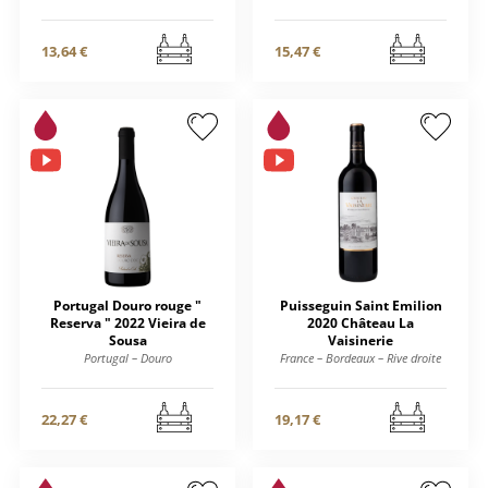
13,64 €
15,47 €
Portugal Douro rouge "
Puisseguin Saint Emilion
Reserva " 2022 Vieira de
2020 Château La
Sousa
Vaisinerie
Portugal – Douro
France – Bordeaux – Rive droite
22,27 €
19,17 €