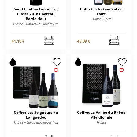
Saint Emilion Grand Cru
Coffret Sélection Val de
Classé 2016 Château
Loire
Barde Haut
France – Loire
France – Bordeaux – Rive droite
41,10 €
45,09 €
Coffret Les Seigneurs du
Coffret La Vallée du Rhône
Languedoc
Méridionale
France – Languedoc Roussillon
France