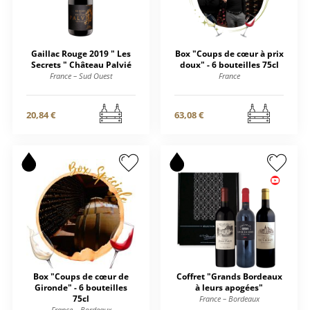
Gaillac Rouge 2019 " Les
Box "Coups de cœur à prix
Secrets " Château Palvié
doux" - 6 bouteilles 75cl
France – Sud Ouest
France
20,84 €
63,08 €
Box "Coups de cœur de
Coffret "Grands Bordeaux
Gironde" - 6 bouteilles
à leurs apogées"
75cl
France – Bordeaux
France – Bordeaux