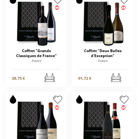
Coffret "Grands
Coffret "Deux Bulles
Classiques de France"
d'Exception"
France
France
38,75 €
91,72 €