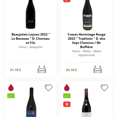
Beaujolais Leynes 2022 "
Crozes Hermitage Rouge
Le Bouteau " D. Cheveau
2023 " Tradition " D. des
et Fils
Sept Chemins / Mr
Buffière
France – Beaujolais
France – Rhône – Rhône
Septentrional
21,10 €
24,16 €