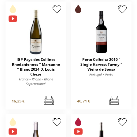
IGP Pays des Collines
Porto Colheita 2010 "
Rhodaniennes " Marsanne
Single Harvest Tawny "
" Blanc 2024 D. Louis
Vieira de Sousa
Cheze
Portugal – Porto
France – Rhône – Rhône
Septentrional
16,25 €
40,71 €