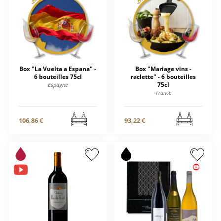
Box "La Vuelta a Espana" -
Box "Mariage vins -
6 bouteilles 75cl
raclette" - 6 bouteilles
75cl
Espagne
France
106,86 €
93,22 €