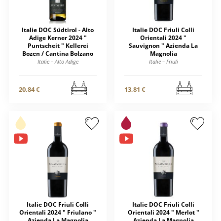
Italie DOC Südtirol - Alto
Italie DOC Friuli Colli
Adige Kerner 2024 "
Orientali 2024 "
Puntscheit " Kellerei
Sauvignon " Azienda La
Bozen / Cantina Bolzano
Magnolia
Italie – Alto Adige
Italie – Friuli
20,84 €
13,81 €
Italie DOC Friuli Colli
Italie DOC Friuli Colli
Orientali 2024 " Friulano "
Orientali 2024 " Merlot "
Azienda La Magnolia
Azienda La Magnolia