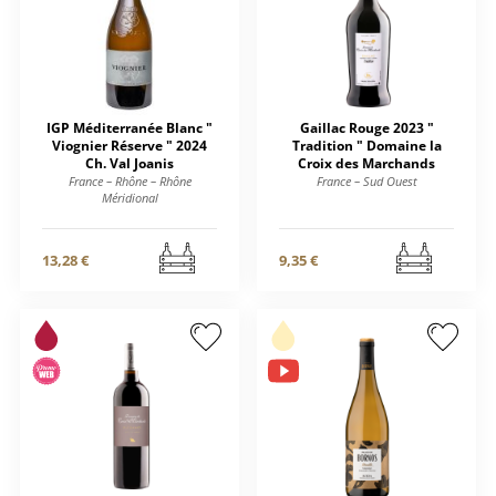
IGP Méditerranée Blanc "
Gaillac Rouge 2023 "
Viognier Réserve " 2024
Tradition " Domaine la
Ch. Val Joanis
Croix des Marchands
France – Rhône – Rhône
France – Sud Ouest
Méridional
13,28 €
9,35 €