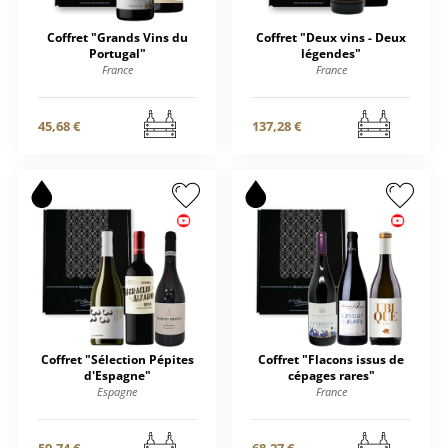
Coffret "Grands Vins du
Coffret "Deux vins - Deux
Portugal"
légendes"
France
France
45,68 €
137,28 €
Coffret "Sélection Pépites
Coffret "Flacons issus de
d'Espagne"
cépages rares"
Espagne
France