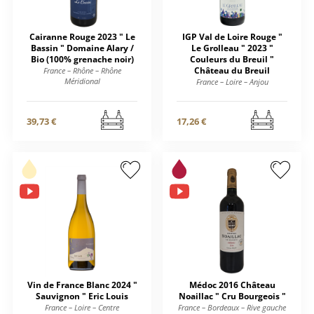
Cairanne Rouge 2023 " Le
IGP Val de Loire Rouge "
Bassin " Domaine Alary /
Le Grolleau " 2023 "
Bio (100% grenache noir)
Couleurs du Breuil "
Château du Breuil
France – Rhône – Rhône
Méridional
France – Loire – Anjou
39,73 €
17,26 €
Vin de France Blanc 2024 "
Médoc 2016 Château
Sauvignon " Eric Louis
Noaillac " Cru Bourgeois "
France – Loire – Centre
France – Bordeaux – Rive gauche