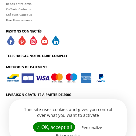
Repas entre amis
Coffrets Cadeaux
Chèques Cadeaux
Box/Abonnements
RESTONS CONNECTÉS
TÉLÉCHARGEZ NOTRE TARIF COMPLET
MÉTHODES DE PAIEMENT
LIVRAISON GRATUITE À PARTIR DE 300€
This site uses cookies and gives you control
over what you want to activate
L'ABUS D'ALCOOL EST DANGEREUX POUR LA SANTÉ. CONSOMMEZ AVEC
✓ OK, accept all
Personalize
MODÉRATION.
Privacy policy
Conditions Générales de Vente
Politique de Confidentialité