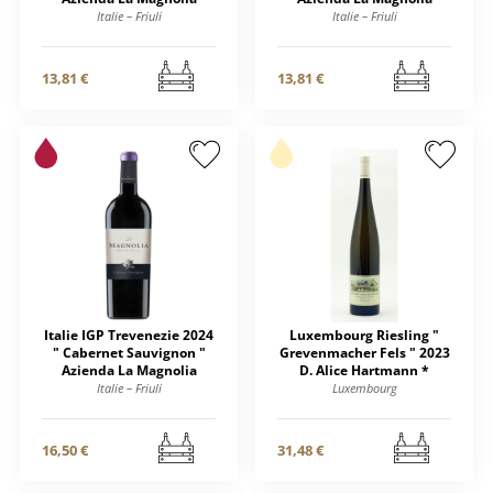
Italie – Friuli
Italie – Friuli
13,81 €
13,81 €
Italie IGP Trevenezie 2024
Luxembourg Riesling "
" Cabernet Sauvignon "
Grevenmacher Fels " 2023
Azienda La Magnolia
D. Alice Hartmann *
Italie – Friuli
Luxembourg
16,50 €
31,48 €